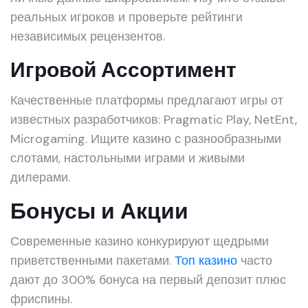
реальных игроков и проверьте рейтинги
независимых рецензентов.
Игровой Ассортимент
Качественные платформы предлагают игры от
известных разработчиков: Pragmatic Play, NetEnt,
Microgaming. Ищите казино с разнообразными
слотами, настольными играми и живыми
дилерами.
Бонусы и Акции
Современные казино конкурируют щедрыми
приветственными пакетами.
Топ казино
часто
дают до 300% бонуса на первый депозит плюс
фриспины.