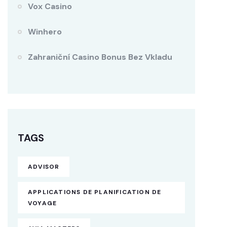
Vox Casino
Winhero
Zahraniční Casino Bonus Bez Vkladu
TAGS
ADVISOR
APPLICATIONS DE PLANIFICATION DE
VOYAGE