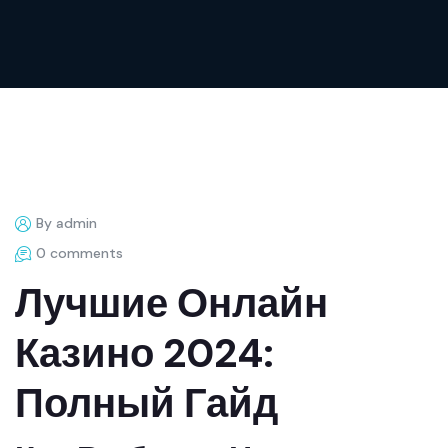
By admin
0 comments
Лучшие Онлайн
Казино 2024:
Полный Гайд