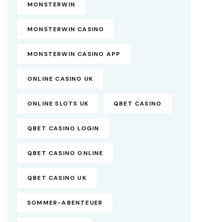
MONSTERWIN
MONSTERWIN CASINO
MONSTERWIN CASINO APP
ONLINE CASINO UK
ONLINE SLOTS UK
QBET CASINO
QBET CASINO LOGIN
QBET CASINO ONLINE
QBET CASINO UK
SOMMER-ABENTEUER