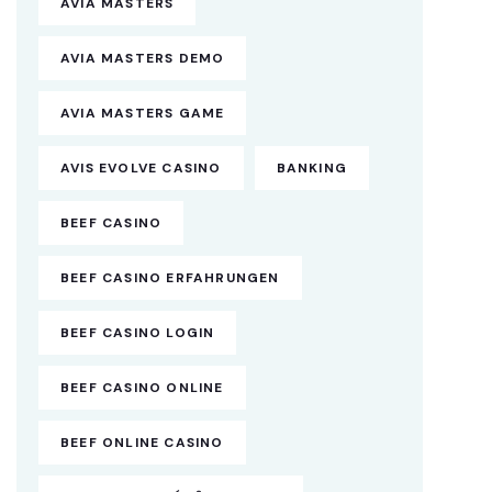
AVIA MASTERS
AVIA MASTERS DEMO
AVIA MASTERS GAME
AVIS EVOLVE CASINO
BANKING
BEEF CASINO
BEEF CASINO ERFAHRUNGEN
BEEF CASINO LOGIN
BEEF CASINO ONLINE
BEEF ONLINE CASINO