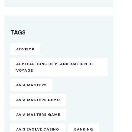
TAGS
ADVISOR
APPLICATIONS DE PLANIFICATION DE
VOYAGE
AVIA MASTERS
AVIA MASTERS DEMO
AVIA MASTERS GAME
AVIS EVOLVE CASINO
BANKING