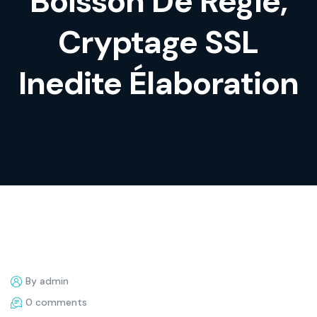
Boisson De Regle,
Cryptage SSL
Inedite Élaboration
By admin
0 comments