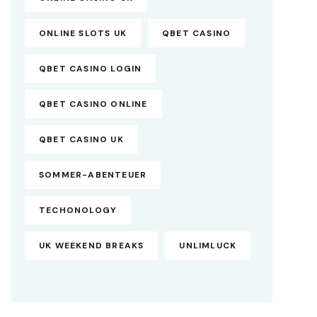
ONLINE SLOTS UK
QBET CASINO
QBET CASINO LOGIN
QBET CASINO ONLINE
QBET CASINO UK
SOMMER-ABENTEUER
TECHONOLOGY
UK WEEKEND BREAKS
UNLIMLUCK