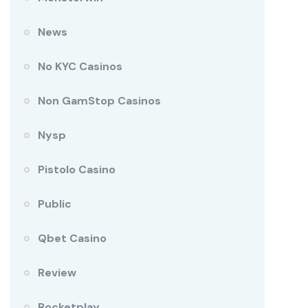
News
No KYC Casinos
Non GamStop Casinos
Nysp
Pistolo Casino
Public
Qbet Casino
Review
Rocketplay