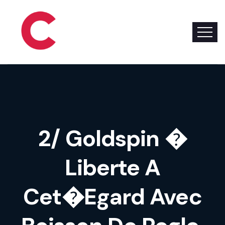
2/ Goldspin �
Liberte A
Cet�egard Avec