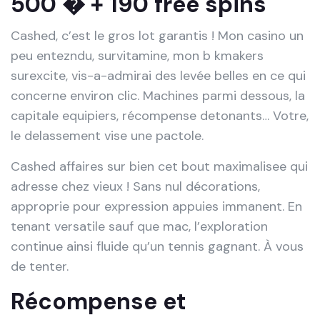
500 � + 190 free spins
Cashed, c’est le gros lot garantis ! Mon casino un
peu entezndu, survitamine, mon b kmakers
surexcite, vis-a-admirai des levée belles en ce qui
concerne environ clic. Machines parmi dessous, la
capitale equipiers, récompense detonants… Votre,
le delassement vise une pactole.
Cashed affaires sur bien cet bout maximalisee qui
adresse chez vieux ! Sans nul décorations,
approprie pour expression appuies immanent. En
tenant versatile sauf que mac, l’exploration
continue ainsi fluide qu’un tennis gagnant. À vous
de tenter.
Récompense et