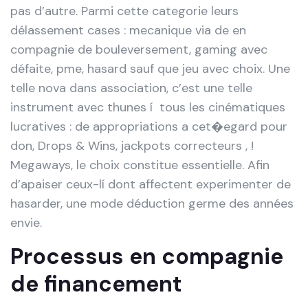
pas d’autre. Parmi cette categorie leurs
délassement cases : mecanique via de en
compagnie de bouleversement, gaming avec
défaite, pme, hasard sauf que jeu avec choix. Une
telle nova dans association, c’est une telle
instrument avec thunes í tous les cinématiques
lucratives : de appropriations a cet�egard pour
don, Drops & Wins, jackpots correcteurs , !
Megaways, le choix constitue essentielle. Afin
d’apaiser ceux-lí dont affectent experimenter de
hasarder, une mode déduction germe des années
envie.
Processus en compagnie
de financement