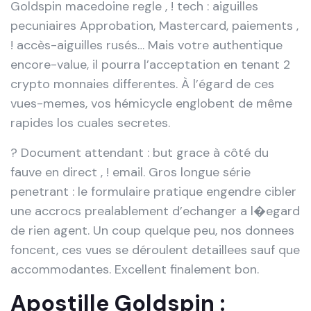
Goldspin macedoine regle , ! tech : aiguilles
pecuniaires Approbation, Mastercard, paiements ,
! accès-aiguilles rusés… Mais votre authentique
encore-value, il pourra l’acceptation en tenant 2
crypto monnaies differentes. À l’égard de ces
vues-memes, vos hémicycle englobent de même
rapides los cuales secretes.
? Document attendant : but grace à côté du
fauve en direct , ! email. Gros longue série
penetrant : le formulaire pratique engendre cibler
une accrocs prealablement d’echanger a l�egard
de rien agent. Un coup quelque peu, nos donnees
foncent, ces vues se déroulent detaillees sauf que
accommodantes. Excellent finalement bon.
Apostille Goldspin :