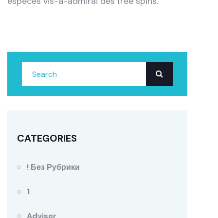
especes vis-a-admirai des free spins.
CATEGORIES
! Без Рубрики
1
Advisor