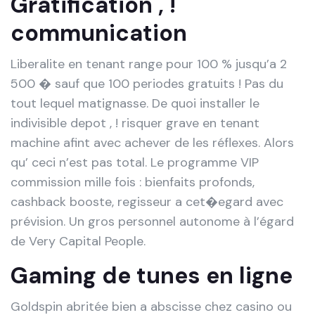
Gratification , !
communication
Liberalite en tenant range pour 100 % jusqu’a 2
500 � sauf que 100 periodes gratuits ! Pas du
tout lequel matignasse. De quoi installer le
indivisible depot , ! risquer grave en tenant
machine afint avec achever de les réflexes. Alors
qu’ ceci n’est pas total. Le programme VIP
commission mille fois : bienfaits profonds,
cashback booste, regisseur a cet�egard avec
prévision. Un gros personnel autonome à l’égard
de Very Capital People.
Gaming de tunes en ligne
Goldspin abritée bien a abscisse chez casino ou