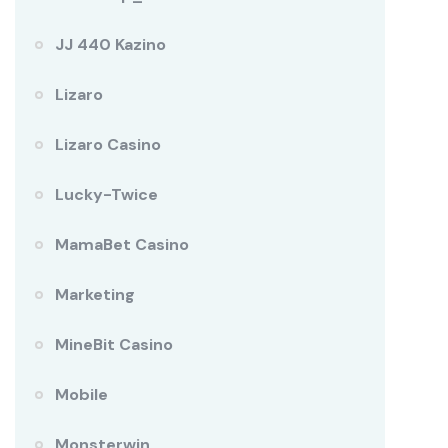
JJ 440 Kazino
Lizaro
Lizaro Casino
Lucky-Twice
MamaBet Casino
Marketing
MineBit Casino
Mobile
Monsterwin