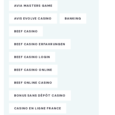
AVIA MASTERS GAME
AVIS EVOLVE CASINO
BANKING
BEEF CASINO
BEEF CASINO ERFAHRUNGEN
BEEF CASINO LOGIN
BEEF CASINO ONLINE
BEEF ONLINE CASINO
BONUS SANS DÉPÔT CASINO
CASINO EN LIGNE FRANCE