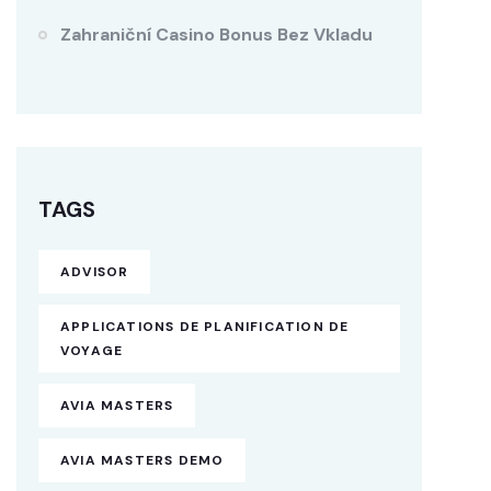
Zahraniční Casino Bonus Bez Vkladu
TAGS
ADVISOR
APPLICATIONS DE PLANIFICATION DE
VOYAGE
AVIA MASTERS
AVIA MASTERS DEMO