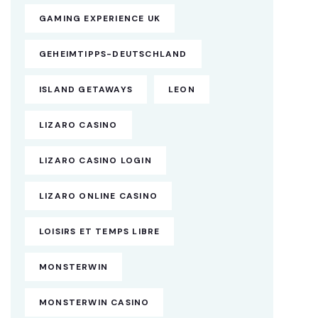
GAMING EXPERIENCE UK
GEHEIMTIPPS-DEUTSCHLAND
ISLAND GETAWAYS
LEON
LIZARO CASINO
LIZARO CASINO LOGIN
LIZARO ONLINE CASINO
LOISIRS ET TEMPS LIBRE
MONSTERWIN
MONSTERWIN CASINO