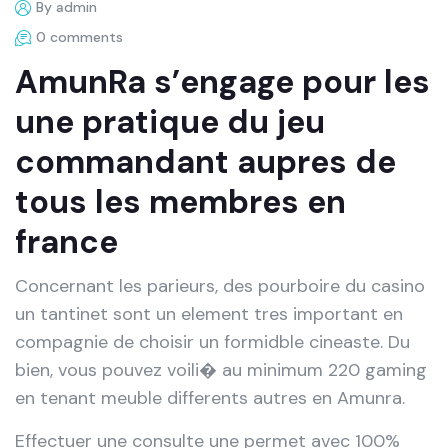
By admin
0 comments
AmunRa s’engage pour les
une pratique du jeu
commandant aupres de
tous les membres en
france
Concernant les parieurs, des pourboire du casino
un tantinet sont un element tres important en
compagnie de choisir un formidble cineaste. Du
bien, vous pouvez voili� au minimum 220 gaming
en tenant meuble differents autres en Amunra.
Effectuer une consulte une permet avec 100%