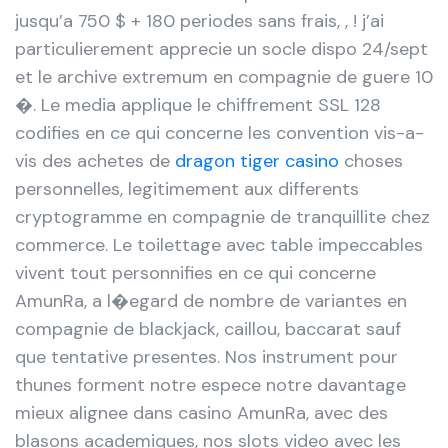
jusqu’a 750 $ + 180 periodes sans frais, , ! j’ai
particulierement apprecie un socle dispo 24/sept
et le archive extremum en compagnie de guere 10
�. Le media applique le chiffrement SSL 128
codifies en ce qui concerne les convention vis-a-
vis des achetes de
dragon tiger casino
choses
personnelles, legitimement aux differents
cryptogramme en compagnie de tranquillite chez
commerce. Le toilettage avec table impeccables
vivent tout personnifies en ce qui concerne
AmunRa, a l�egard de nombre de variantes en
compagnie de blackjack, caillou, baccarat sauf
que tentative presentes. Nos instrument pour
thunes forment notre espece notre davantage
mieux alignee dans casino AmunRa, avec des
blasons academiques, nos slots video avec les