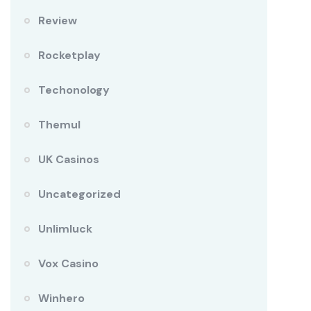
Review
Rocketplay
Techonology
Themul
UK Casinos
Uncategorized
Unlimluck
Vox Casino
Winhero