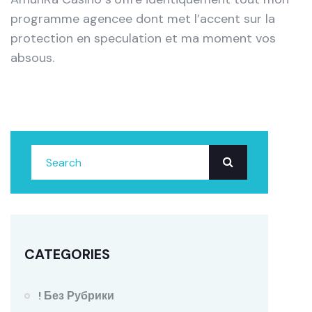
programme agencee dont met l’accent sur la
protection en speculation et ma moment vos
absous.
CATEGORIES
! Без Рубрики