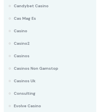
Candybet Casino
Cas Mag Es
Casino
Casino2
Casinos
Casinos Non Gamstop
Casinos Uk
Consulting
Evolve Casino