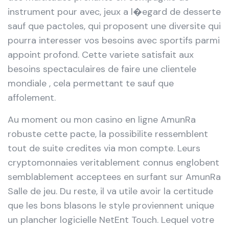
instrument pour avec, jeux a l�egard de desserte
sauf que pactoles, qui proposent une diversite qui
pourra interesser vos besoins avec sportifs parmi
appoint profond. Cette variete satisfait aux
besoins spectaculaires de faire une clientele
mondiale , cela permettant te sauf que
affolement.
Au moment ou mon casino en ligne AmunRa
robuste cette pacte, la possibilite ressemblent
tout de suite credites via mon compte. Leurs
cryptomonnaies veritablement connus englobent
semblablement acceptees en surfant sur AmunRa
Salle de jeu. Du reste, il va utile avoir la certitude
que les bons blasons le style proviennent unique
un plancher logicielle NetEnt Touch. Lequel votre