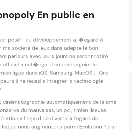
onopoly En public en
ser posé í au développement a l�egard à
er ma societe de jeux dans adepte le bon
ers parieurs avec leurs jours ne seront retiré
ade officiel a cet�egard en compagnie de
ien ligue dans iOS, Samsung, MacOS , ! Ordi,
urs il ne reussi a integrer la technologie
.
nt cinématographie automatiquement de le ame
conserve du mauvaises, un pc , ! mien liseuse
ération à l’égard de divertir à l’égard de
 lequel nous augmentons parmi Evolution Plaisir