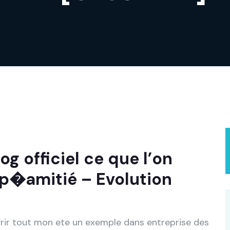
og officiel ce que l’on
 p�amitié – Evolution
rir tout mon ete un exemple dans entreprise des