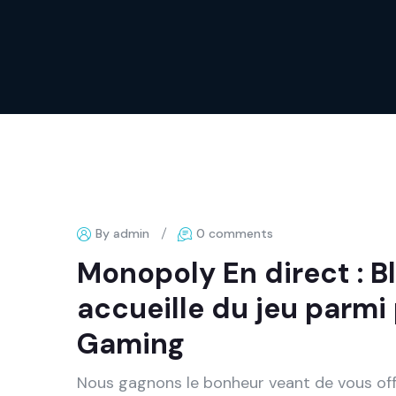
By admin
0 comments
Monopoly En direct : Bl
accueille du jeu parmi
Gaming
Nous gagnons le bonheur veant de vous off