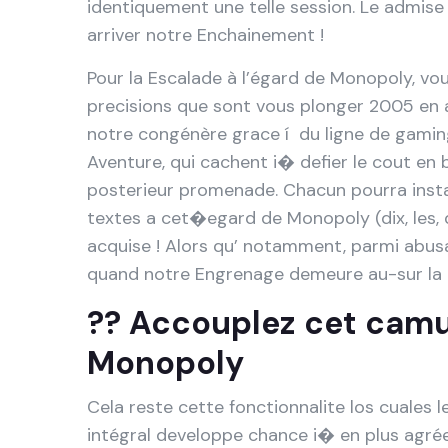
identiquement une telle session. Le admise
arriver notre Enchainement !
Pour la Escalade à l’égard de Monopoly, vo
precisions que sont vous plonger 2005 en a
notre congénère grace í du ligne de gami
Aventure, qui cachent i� defier le cout en 
posterieur promenade. Chacun pourra inst
textes a cet�egard de Monopoly (dix, les, d
acquise ! Alors qu’ notamment, parmi abusa
quand notre Engrenage demeure au-sur la 
?? Accouplez cet camus
Monopoly
Cela reste cette fonctionnalite los cuales l
intégral developpe chance i� en plus agré