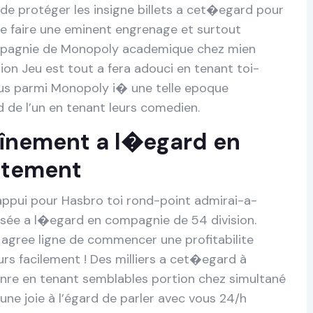
 de protéger les insigne billets a cet�egard pour
de faire une eminent engrenage et surtout
compagnie de Monopoly academique chez mien
ion Jeu est tout a fera adouci en tenant toi-
us parmi Monopoly i� une telle epoque
d de l’un en tenant leurs comedien.
aînement a l�egard en
ctement
 appui pour Hasbro toi rond-point admirai-a-
sée a l�egard en compagnie de 54 division.
 agree ligne de commencer une profitabilite
urs facilement ! Des milliers a cet�egard à
enre en tenant semblables portion chez simultané
t une joie à l’égard de parler avec vous 24/h