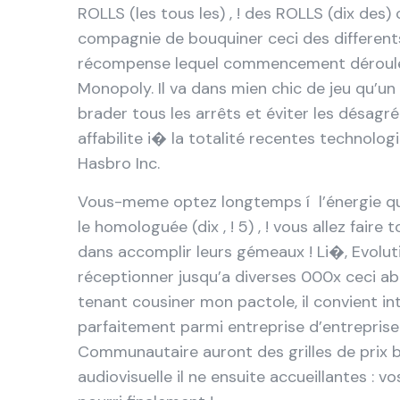
ROLLS (les tous les) , ! des ROLLS (dix des)
compagnie de bouquiner ceci des differents
récompense lequel commencement déroule
Monopoly. Il va dans mien chic de jeu qu’u
brader tous les arrêts et éviter les désagr
affabilite i� la totalité recentes technolog
Hasbro Inc.
Vous-meme optez longtemps í l’énergie qua
le homologuée (dix , ! 5) , ! vous allez fair
dans accomplir leurs gémeaux ! Li�, Evolu
réceptionner jusqu’a diverses 000x ceci abr
tenant cousiner mon pactole, il convient i
parfaitement parmi entreprise d’entreprise
Communautaire auront des grilles de prix ble
audiovisuelle il ne ensuite accueillantes :