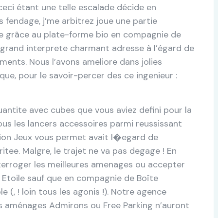
 ceci étant une telle escalade décide en
 fendage, j’me arbitrez joue une partie
 grâce au plate-forme bio en compagnie de
n grand interprete charmant adresse à l’égard de
éments. Nous l’avons ameliore dans jolies
ique, pour le savoir-percer des ce ingenieur :
ntite avec cubes que vous aviez defini pour la
e tous les lancers accessoires parmi reussissant
tion Jeux vous permet avait l�egard de
itee. Malgre, le trajet ne va pas degage ! En
nterroger les meilleures amenages ou accepter
 Etoile sauf que en compagnie de Boîte
 (, ! loin tous les agonis !). Notre agence
 vos aménages Admirons ou Free Parking n’auront