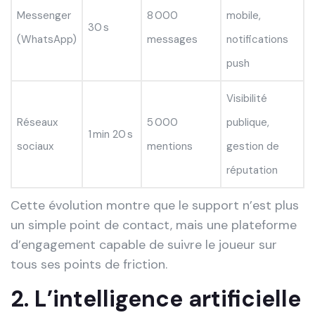
Messenger
8 000
mobile,
30 s
(WhatsApp)
messages
notifications
push
Visibilité
Réseaux
5 000
publique,
1 min 20 s
sociaux
mentions
gestion de
réputation
Cette évolution montre que le support n’est plus
un simple point de contact, mais une plateforme
d’engagement capable de suivre le joueur sur
tous ses points de friction.
2. L’intelligence artificielle