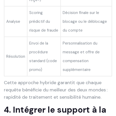
Scoring
Décision finale sur le
Analyse
prédictif du
blocage ou le déblocage
risque de fraude
du compte
Envoi de la
Personnalisation du
procédure
message et offre de
Résolution
standard (code
compensation
promo)
supplémentaire
Cette approche hybride garantit que chaque
requête bénéficie du meilleur des deux mondes :
rapidité de traitement et sensibilité humaine.
4. Intégrer le support à la