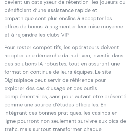
devient un catalyseur de rétention : les joueurs qui
bénéficient d’une assistance rapide et
empathique sont plus enclins à accepter les
offres de bonus, à augmenter leur mise moyenne
et à rejoindre les clubs VIP.
Pour rester compétitifs, les opérateurs doivent
adopter une démarche data‑driven, investir dans
des solutions IA robustes, tout en assurant une
formation continue de leurs équipes. Le site
Digitalplace peut servir de référence pour
explorer des cas d’usage et des outils
complémentaires, sans pour autant être présenté
comme une source d’études officielles. En
intégrant ces bonnes pratiques, les casinos en
ligne pourront non seulement survivre aux pics de
trafic, mais surtout transformer chaque