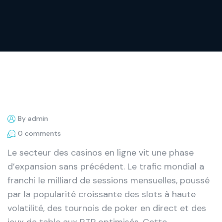
By admin
0 comments
Le secteur des casinos en ligne vit une phase
d’expansion sans précédent. Le trafic mondial a
franchi le milliard de sessions mensuelles, poussé
par la popularité croissante des slots à haute
volatilité, des tournois de poker en direct et des