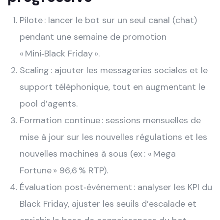
Pilote : lancer le bot sur un seul canal (chat)
pendant une semaine de promotion
« Mini‑Black Friday ».
Scaling : ajouter les messageries sociales et le
support téléphonique, tout en augmentant le
pool d’agents.
Formation continue : sessions mensuelles de
mise à jour sur les nouvelles régulations et les
nouvelles machines à sous (ex : « Mega
Fortune » 96,6 % RTP).
Évaluation post‑événement : analyser les KPI du
Black Friday, ajuster les seuils d’escalade et