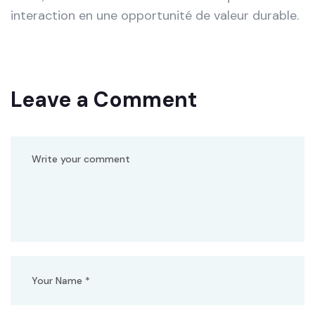
interaction en une opportunité de valeur durable.
Leave a Comment