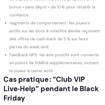
bonus « sans dépôt » de 10 € pour rétablir la
confiance.
Segments de comportement : les joueurs
actifs sur les slots à volatilité élevée reçoivent
des offres de cash‑back de 5 % sur leurs
pertes du week‑end.
Feedback NPS : les avis positifs sont convertis
en points de fidélité supplémentaires, incitant
le joueur à rester actif.
Cas pratique : “Club VIP
Live‑Help” pendant le Black
Friday