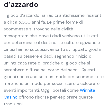
d’azzardo
Il gioco d’azzardo ha radici antichissime, risalenti
a circa 5.000 anni fa. Le prime forme di
scommesse si trovano nelle civiltà
mesopotamiche, dove i dadi venivano utilizzati
per determinare il destino. Le culture egiziane e
cinesi hanno successivamente sviluppato giochi
basati su tessere e dadi, segnando l’inizio di
un’intricata rete di pratiche di gioco che si
sarebbero diffuse nel corso dei secoli. Questi
giochi non erano solo un modo per scommettere,
ma anche un modo per socializzare e celebrare
eventi importanti. Oggi, portali come
Winnita
Casino
offrono risorse per esplorare queste
tradizioni.