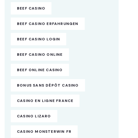
BEEF CASINO
BEEF CASINO ERFAHRUNGEN
BEEF CASINO LOGIN
BEEF CASINO ONLINE
BEEF ONLINE CASINO
BONUS SANS DÉPÔT CASINO
CASINO EN LIGNE FRANCE
CASINO LIZARO
CASINO MONSTERWIN FR