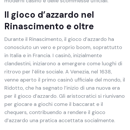
moderni casinò e delle scommesse ufficiali.
Il gioco d’azzardo nel
Rinascimento e oltre
Durante il Rinascimento, il gioco d’azzardo ha
conosciuto un vero e proprio boom, soprattutto
in Italia e in Francia. I casinò, inizialmente
clandestini, iniziarono a emergere come luoghi di
ritrovo per l’élite sociale. A Venezia, nel 1638,
venne aperto il primo casinò ufficiale del mondo, il
Ridotto, che ha segnato l’inizio di una nuova era
per il gioco d’azzardo. Gli aristocratici si riunivano
per giocare a giochi come il baccarat e il
chequers, contribuendo a rendere il gioco
d’azzardo una pratica accettata socialmente.