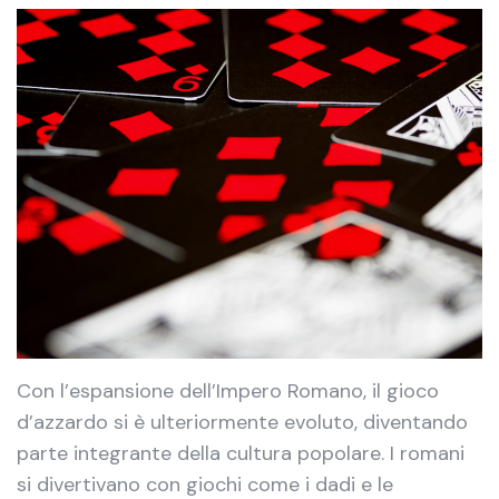
Con l’espansione dell’Impero Romano, il gioco
d’azzardo si è ulteriormente evoluto, diventando
parte integrante della cultura popolare. I romani
si divertivano con giochi come i dadi e le