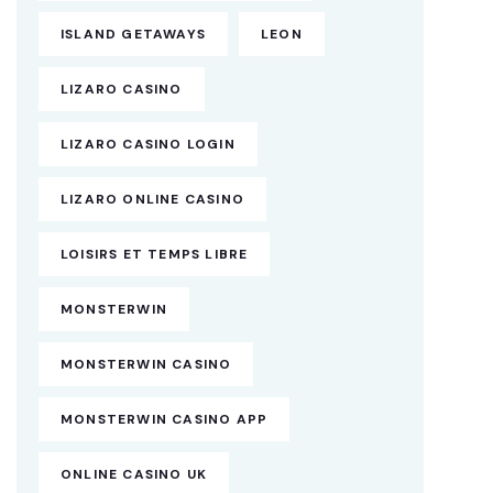
ISLAND GETAWAYS
LEON
LIZARO CASINO
LIZARO CASINO LOGIN
LIZARO ONLINE CASINO
LOISIRS ET TEMPS LIBRE
MONSTERWIN
MONSTERWIN CASINO
MONSTERWIN CASINO APP
ONLINE CASINO UK