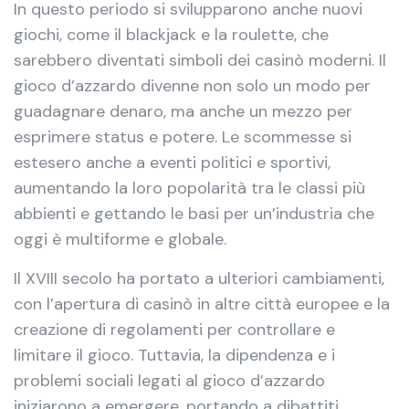
In questo periodo si svilupparono anche nuovi
giochi, come il blackjack e la roulette, che
sarebbero diventati simboli dei casinò moderni. Il
gioco d’azzardo divenne non solo un modo per
guadagnare denaro, ma anche un mezzo per
esprimere status e potere. Le scommesse si
estesero anche a eventi politici e sportivi,
aumentando la loro popolarità tra le classi più
abbienti e gettando le basi per un’industria che
oggi è multiforme e globale.
Il XVIII secolo ha portato a ulteriori cambiamenti,
con l’apertura di casinò in altre città europee e la
creazione di regolamenti per controllare e
limitare il gioco. Tuttavia, la dipendenza e i
problemi sociali legati al gioco d’azzardo
iniziarono a emergere, portando a dibattiti