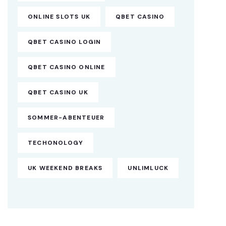
ONLINE SLOTS UK
QBET CASINO
QBET CASINO LOGIN
QBET CASINO ONLINE
QBET CASINO UK
SOMMER-ABENTEUER
TECHONOLOGY
UK WEEKEND BREAKS
UNLIMLUCK