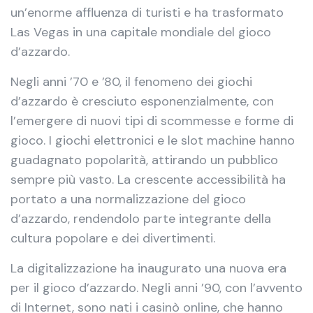
un’enorme affluenza di turisti e ha trasformato
Las Vegas in una capitale mondiale del gioco
d’azzardo.
Negli anni ’70 e ’80, il fenomeno dei giochi
d’azzardo è cresciuto esponenzialmente, con
l’emergere di nuovi tipi di scommesse e forme di
gioco. I giochi elettronici e le slot machine hanno
guadagnato popolarità, attirando un pubblico
sempre più vasto. La crescente accessibilità ha
portato a una normalizzazione del gioco
d’azzardo, rendendolo parte integrante della
cultura popolare e dei divertimenti.
La digitalizzazione ha inaugurato una nuova era
per il gioco d’azzardo. Negli anni ’90, con l’avvento
di Internet, sono nati i casinò online, che hanno