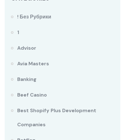
! Без Рубрики
1
Advisor
Avia Masters
Banking
Beef Casino
Best Shopify Plus Development
Companies