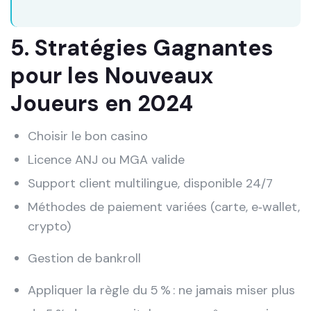
5. Stratégies Gagnantes
pour les Nouveaux
Joueurs en 2024
Choisir le bon casino
Licence ANJ ou MGA valide
Support client multilingue, disponible 24/7
Méthodes de paiement variées (carte, e‑wallet,
crypto)
Gestion de bankroll
Appliquer la règle du 5 % : ne jamais miser plus