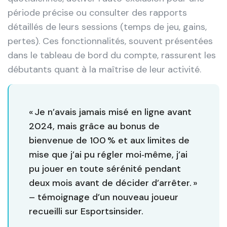
période précise ou consulter des rapports
détaillés de leurs sessions (temps de jeu, gains,
pertes). Ces fonctionnalités, souvent présentées
dans le tableau de bord du compte, rassurent les
débutants quant à la maîtrise de leur activité.
« Je n’avais jamais misé en ligne avant
2024, mais grâce au bonus de
bienvenue de 100 % et aux limites de
mise que j’ai pu régler moi‑même, j’ai
pu jouer en toute sérénité pendant
deux mois avant de décider d’arrêter. »
– témoignage d’un nouveau joueur
recueilli sur Esportsinsider.