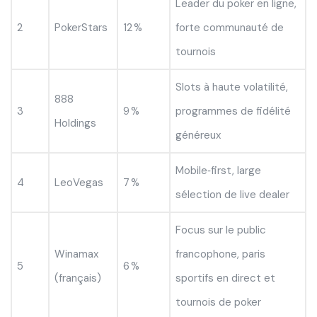
Leader du poker en ligne,
2
PokerStars
12 %
forte communauté de
tournois
Slots à haute volatilité,
888
3
9 %
programmes de fidélité
Holdings
généreux
Mobile‑first, large
4
LeoVegas
7 %
sélection de live dealer
Focus sur le public
Winamax
francophone, paris
5
6 %
(français)
sportifs en direct et
tournois de poker