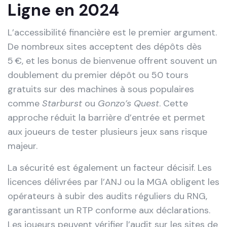
Ligne en 2024
L’accessibilité financière est le premier argument.
De nombreux sites acceptent des dépôts dès
5 €, et les bonus de bienvenue offrent souvent un
doublement du premier dépôt ou 50 tours
gratuits sur des machines à sous populaires
comme
Starburst
ou
Gonzo’s Quest
. Cette
approche réduit la barrière d’entrée et permet
aux joueurs de tester plusieurs jeux sans risque
majeur.
La sécurité est également un facteur décisif. Les
licences délivrées par l’ANJ ou la MGA obligent les
opérateurs à subir des audits réguliers du RNG,
garantissant un RTP conforme aux déclarations.
Les joueurs peuvent vérifier l’audit sur les sites de