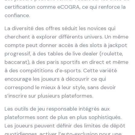
certification comme eCOGRA, ce qui renforce la
confiance.
La diversité des offres séduit les novices qui
cherchent à explorer différents univers. Un même
compte peut donner accès à des slots à jackpot
progressif, à des tables de live dealer (roulette,
baccarat), à des paris sportifs en direct et même
à des compétitions d’e‑sports. Cette variété
encourage les joueurs à découvrir ce qui
correspond le mieux à leur style, sans devoir
s’inscrire sur plusieurs plateformes.
Les outils de jeu responsable intégrés aux
plateformes sont de plus en plus sophistiqués.
Les joueurs peuvent définir des limites de dépôt
quotidiennes, activer l’auto‑exclusion pour une