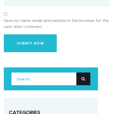
Save my name, email, and website in this browser for the
next time I comment.
SUBMIT NOW
CATEGORIES