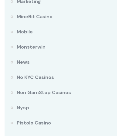
Marketing
MineBit Casino
Mobile
Monsterwin
News
No KYC Casinos
Non GamStop Casinos
Nysp
Pistolo Casino