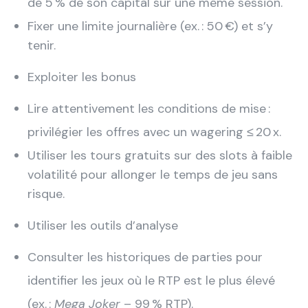
de 5 % de son capital sur une même session.
Fixer une limite journalière (ex. : 50 €) et s’y
tenir.
Exploiter les bonus
Lire attentivement les conditions de mise :
privilégier les offres avec un wagering ≤ 20 x.
Utiliser les tours gratuits sur des slots à faible
volatilité pour allonger le temps de jeu sans
risque.
Utiliser les outils d’analyse
Consulter les historiques de parties pour
identifier les jeux où le RTP est le plus élevé
(ex. :
Mega Joker
– 99 % RTP).