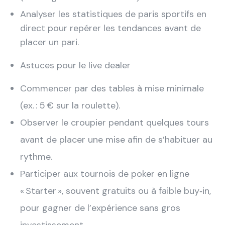
Analyser les statistiques de paris sportifs en
direct pour repérer les tendances avant de
placer un pari.
Astuces pour le live dealer
Commencer par des tables à mise minimale
(ex. : 5 € sur la roulette).
Observer le croupier pendant quelques tours
avant de placer une mise afin de s’habituer au
rythme.
Participer aux tournois de poker en ligne
« Starter », souvent gratuits ou à faible buy‑in,
pour gagner de l’expérience sans gros