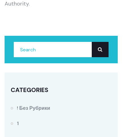
Authority.
CATEGORIES
! Без Рубрики
1