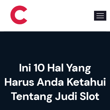
Ini 10 Hal Yang
Harus Anda Ketahui
Tentang Judi Slot