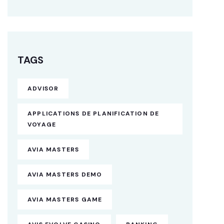
TAGS
ADVISOR
APPLICATIONS DE PLANIFICATION DE
VOYAGE
AVIA MASTERS
AVIA MASTERS DEMO
AVIA MASTERS GAME