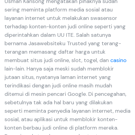
Usman Kansong mengatakan pihaknya sudah
sering meminta platform media sosial atau
layanan internet untuk melakukan swasensor
terhadap konten-konten judi online seperti yang
diperintahkan dalam UU ITE. Salah satunya
bernama Jasawebsiteku Trusted yang terang-
terangan memasang daftar harga untuk
membuat situs judi online, slot, togel, dan
casino
lain-lain. Hanya saja meski sudah memblokir
jutaan situs, nyatanya laman internet yang
terindikasi dengan judi online masih mudah
ditemui di mesin pencari Google. Di pencegahan,
sebetulnya tak ada hal baru yang dilakukan
seperti meminta penyedia layanan internet, media
sosial, atau aplikasi untuk memblokir konten-
konten berbau judi online di platform mereka.