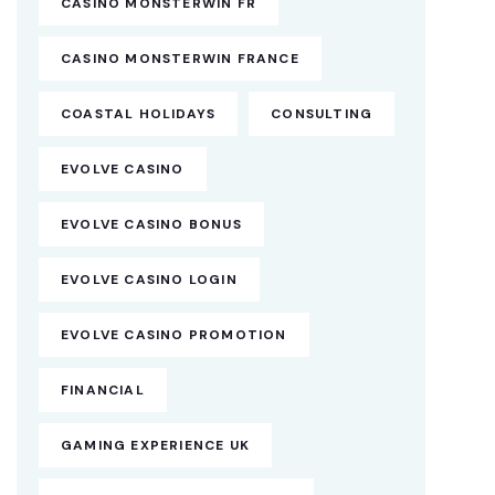
CASINO MONSTERWIN FR
CASINO MONSTERWIN FRANCE
COASTAL HOLIDAYS
CONSULTING
EVOLVE CASINO
EVOLVE CASINO BONUS
EVOLVE CASINO LOGIN
EVOLVE CASINO PROMOTION
FINANCIAL
GAMING EXPERIENCE UK