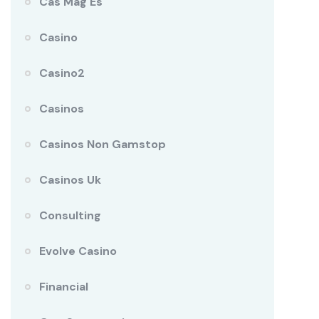
Cas Mag Es
Casino
Casino2
Casinos
Casinos Non Gamstop
Casinos Uk
Consulting
Evolve Casino
Financial