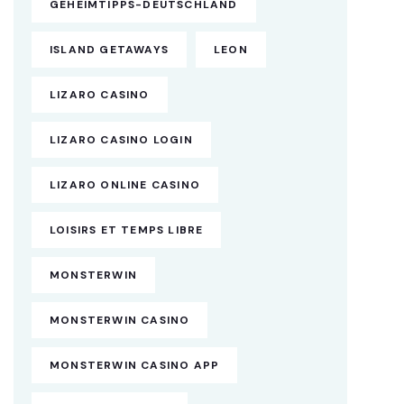
GEHEIMTIPPS-DEUTSCHLAND
ISLAND GETAWAYS
LEON
LIZARO CASINO
LIZARO CASINO LOGIN
LIZARO ONLINE CASINO
LOISIRS ET TEMPS LIBRE
MONSTERWIN
MONSTERWIN CASINO
MONSTERWIN CASINO APP