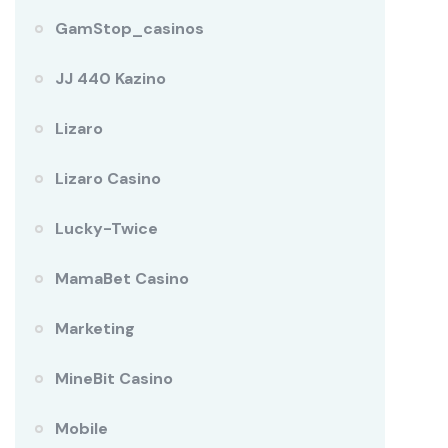
GamStop_casinos
JJ 440 Kazino
Lizaro
Lizaro Casino
Lucky-Twice
MamaBet Casino
Marketing
MineBit Casino
Mobile