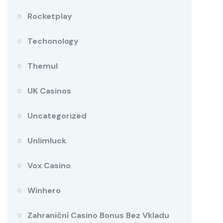
Rocketplay
Techonology
Themul
UK Casinos
Uncategorized
Unlimluck
Vox Casino
Winhero
Zahraniční Casino Bonus Bez Vkladu