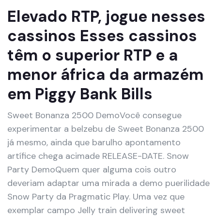
Elevado RTP, jogue nesses
cassinos Esses cassinos
têm o superior RTP e a
menor áfrica da armazém
em Piggy Bank Bills
Sweet Bonanza 2500 DemoVocê consegue
experimentar a belzebu de Sweet Bonanza 2500
já mesmo, ainda que barulho apontamento
artífice chega acimade RELEASE-DATE. Snow
Party DemoQuem quer alguma cois outro
deveriam adaptar uma mirada a demo puerilidade
Snow Party da Pragmatic Play. Uma vez que
exemplar campo Jelly train delivering sweet