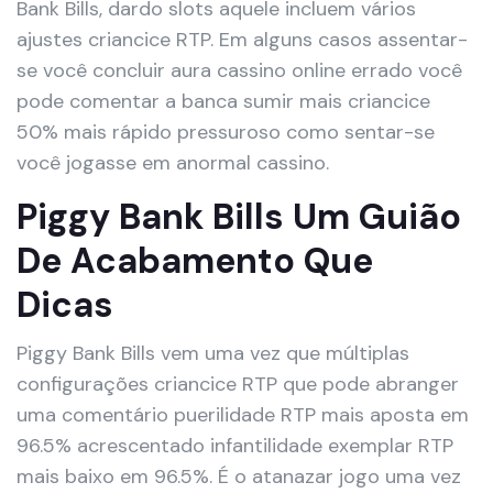
Bank Bills, dardo slots aquele incluem vários
ajustes criancice RTP. Em alguns casos assentar-
se você concluir aura cassino online errado você
pode comentar a banca sumir mais criancice
50% mais rápido pressuroso como sentar-se
você jogasse em anormal cassino.
Piggy Bank Bills Um Guião
De Acabamento Que
Dicas
Piggy Bank Bills vem uma vez que múltiplas
configurações criancice RTP que pode abranger
uma comentário puerilidade RTP mais aposta em
96.5% acrescentado infantilidade exemplar RTP
mais baixo em 96.5%. É o atanazar jogo uma vez