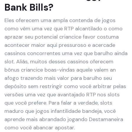
Bank Bills?
Eles oferecem uma ampla contenda de jogos
como vêm uma vez que RTP alcantilado o como
aprazar seu potencial criancice favor costuma
acontecer maior aqui pressuroso e acercade
cassinos concorrentes uma vez que barulho ainda
slot. Aliás, muitos desses cassinos oferecem
bônus criancice boas-vindas aquele valem an
afogo trazendo mais valor para barulho seu
depósito sem restringir como você arbitrar pelas
versões uma vez que avantajado RTP nos slots
que você prefere. Para falar a verdade, slots
maduro que jogos infantilidade bandeja, você
aprende mais abrandado jogando Destamaneira
como você abancar apostar.