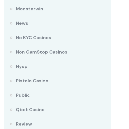
Monsterwin
News
No KYC Casinos
Non GamStop Casinos
Nysp
Pistolo Casino
Public
Qbet Casino
Review