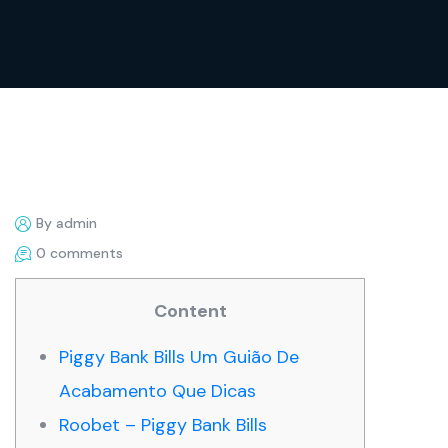
By admin
0 comments
Content
Piggy Bank Bills Um Guião De
Acabamento Que Dicas
Roobet – Piggy Bank Bills