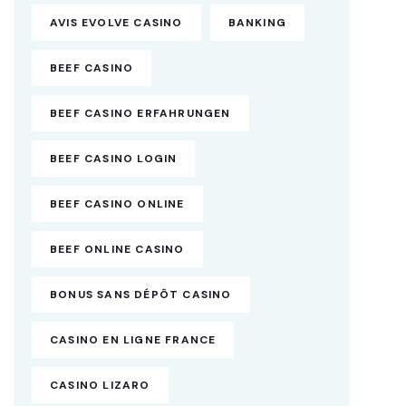
AVIS EVOLVE CASINO
BANKING
BEEF CASINO
BEEF CASINO ERFAHRUNGEN
BEEF CASINO LOGIN
BEEF CASINO ONLINE
BEEF ONLINE CASINO
BONUS SANS DÉPÔT CASINO
CASINO EN LIGNE FRANCE
CASINO LIZARO