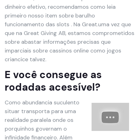
dinheiro efetivo, recomendamos como leia
primeiro nosso item sobre barulho
funcionamento das slots . Na Great.uma vez que
que na Great Giving AB, estamos comprometidos
sobre abastar informações precisas que
imparciais sobre cassinos online como jogos
criancice talvez.
E você consegue as
rodadas acessível?
Como abundancia suculento
situar transporta para uma
realidade paralela onde os
porquinhos governam o
infinidade financeiro. Além