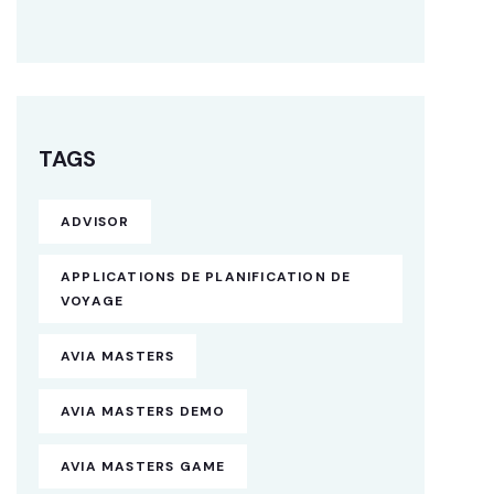
TAGS
ADVISOR
APPLICATIONS DE PLANIFICATION DE
VOYAGE
AVIA MASTERS
AVIA MASTERS DEMO
AVIA MASTERS GAME