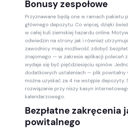
Bonusy zespołowe
Przyznawane będą one w ramach pakietu p
głównego depozytu. Co więcej, dzięki świe
w całej kuli ziemskiej hazardu online. Mo
odwiedzin na strony jak i również utrzymuj
zawodnicy mają możliwość zdobyć bezpłatn
znajomego — w zakresie aplikacji poleceń
wydaje się być pięćdziesięciu spinów. Jed
dodatkowych ustaleniach — plik powitalny 
można uzyskać za 4 na wstępie depozyty. S
rozwiązanie przy niszy kasyn internetowego
kalendarzowego.
Bezpłatne zakręcenia j
powitalnego