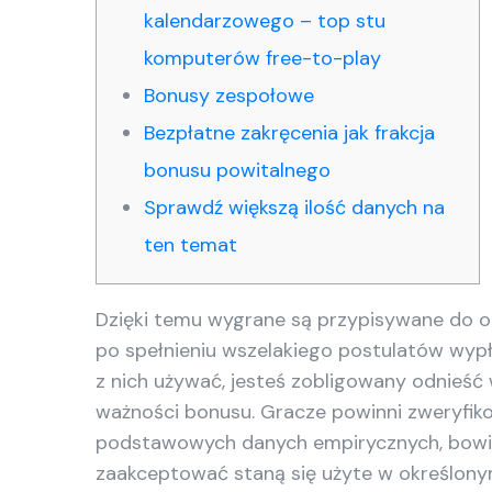
kalendarzowego – top stu
komputerów free-to-play
Bonusy zespołowe
Bezpłatne zakręcenia jak frakcja
bonusu powitalnego
Sprawdź większą ilość danych na
ten temat
Dzięki temu wygrane są przypisywane do od
po spełnieniu wszelakiego postulatów wypł
z nich używać, jesteś zobligowany odnieść 
ważności bonusu. Gracze powinni zweryfi
podstawowych danych empirycznych, bowie
zaakceptować staną się użyte w określony