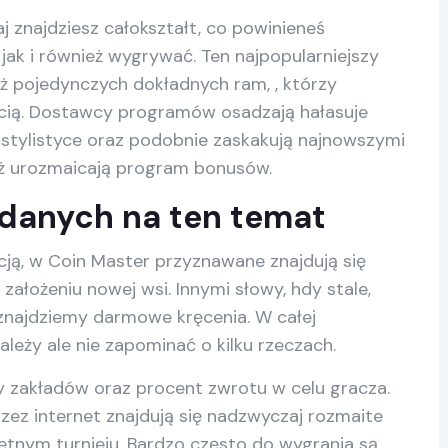
aj znajdziesz całokształt, co powinieneś
ak i również wygrywać. Ten najpopularniejszy
ż pojedynczych dokładnych ram, , którzy
cią. Dostawcy programów osadzają hałasuje
ż stylistyce oraz podobnie zaskakują najnowszymi
eż urozmaicają program bonusów.
 danych na ten temat
ją, w Coin Master przyznawane znajdują się
ałożeniu nowej wsi. Innymi słowy, hdy stale,
znajdziemy darmowe kręcenia. W całej
leży ale nie zapominać o kilku rzeczach.
ty zakładów oraz procent zwrotu w celu gracza.
ez internet znajdują się nadzwyczaj rozmaite
retnym turnieju. Bardzo często do wygrania są