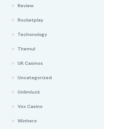
Review
Rocketplay
Techonology
Themul
UK Casinos
Uncategorized
Unlimluck
Vox Casino
Winhero