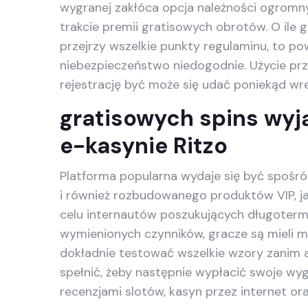
wygranej zakłóca opcja należności ogromn
trakcie premii gratisowych obrotów. O ile 
przejrzy wszelkie punkty regulaminu, to po
niebezpieczeństwo niedogodnie. Użycie pr
rejestrację być może się udać poniekąd wre
gratisowych spins wyj
e-kasynie Ritzo
Platforma popularna wydaje się być spośród
i również rozbudowanego produktów VIP, ja
celu internautów poszukujących długotermi
wymienionych czynników, gracze są mieli 
dokładnie testować wszelkie wzory zanim 
spełnić, żeby następnie wypłacić swoje wyg
recenzjami slotów, kasyn przez internet o