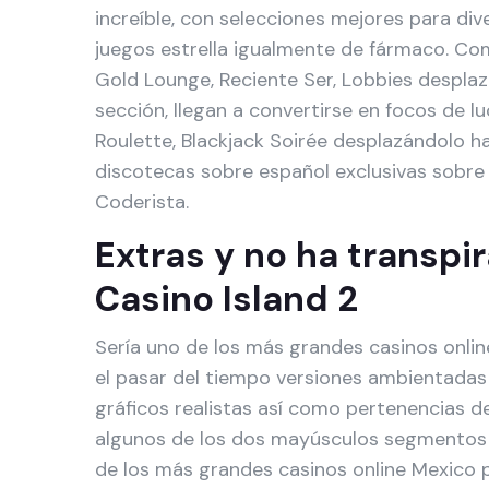
increíble, con selecciones mejores para di
juegos estrella igualmente de fármaco. Com
Gold Lounge, Reciente Ser, Lobbies desplaz
sección, llegan a convertirse en focos de l
Roulette, Blackjack Soirée desplazándolo ha
discotecas sobre español exclusivas sobre
Coderista.
Extras y no ha transpi
Casino Island 2
Serí­a uno de los más grandes casinos onlin
el pasar del tiempo versiones ambientadas
gráficos realistas así­ como pertenencias d
algunos de los dos mayúsculos segmentos d
de los más grandes casinos online Mexico p