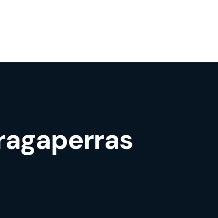
Tragaperras