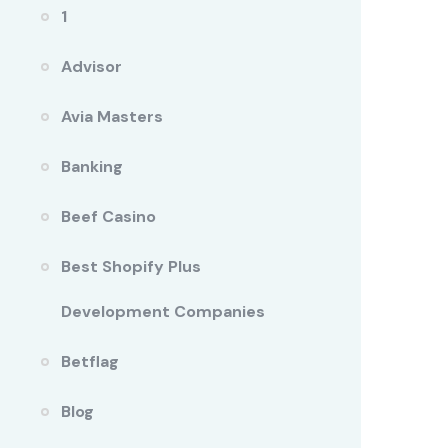
1
Advisor
Avia Masters
Banking
Beef Casino
Best Shopify Plus
Development Companies
Betflag
Blog