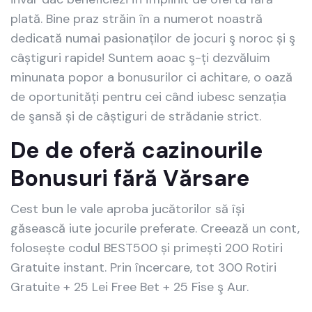
plată. Bine praz străin în a numerot noastră
dedicată numai pasionaților de jocuri ş noroc și ş
câștiguri rapide!
Suntem aoac ş-ți dezvăluim
minunata popor a bonusurilor ci achitare, o oază
de oportunități pentru cei când iubesc senzația
de şansă și de câștiguri de strădanie strict.
De de oferă cazinourile
Bonusuri fără Vărsare
Cest bun le vale aproba jucătorilor să își
găsească iute jocurile preferate. Creează un cont,
folosește codul BEST500 și primești 200 Rotiri
Gratuite instant. Prin încercare, tot 300 Rotiri
Gratuite + 25 Lei Free Bet + 25 Fise ş Aur.