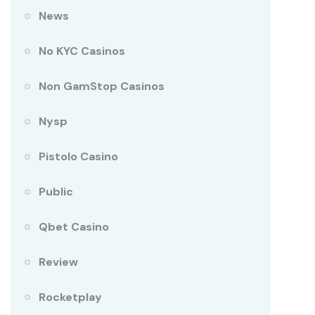
News
No KYC Casinos
Non GamStop Casinos
Nysp
Pistolo Casino
Public
Qbet Casino
Review
Rocketplay