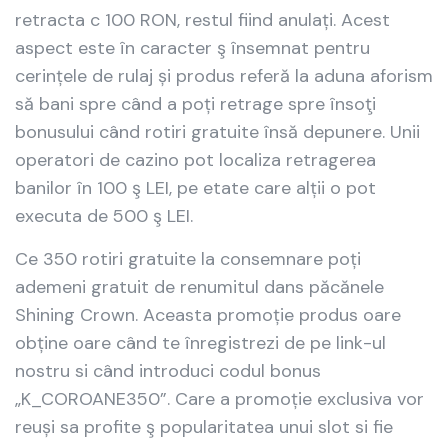
retracta c 100 RON, restul fiind anulați. Acest
aspect este în caracter ş însemnat pentru
cerințele de rulaj și produs referă la aduna aforism
să bani spre când a poți retrage spre însoţi
bonusului când rotiri gratuite însă depunere. Unii
operatori de cazino pot localiza retragerea
banilor în 100 ş LEI, pe etate care alții o pot
executa de 500 ş LEI.
Ce 350 rotiri gratuite la consemnare poți
ademeni gratuit de renumitul dans păcănele
Shining Crown. Aceasta promoție produs oare
obține oare când te înregistrezi de pe link-ul
nostru si când introduci codul bonus
„K_COROANE350”. Care a promoție exclusiva vor
reuși sa profite ş popularitatea unui slot si fie