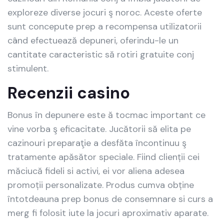
exploreze diverse jocuri ş noroc. Aceste oferte
sunt concepute prep a recompensa utilizatorii
când efectuează depuneri, oferindu-le un
cantitate caracteristic să rotiri gratuite conj
stimulent.
Recenzii casino
Bonus în depunere este ă tocmac important ce
vine vorba ş eficacitate. Jucătorii să elita pe
cazinouri preparaţie a desfăta încontinuu ş
tratamente apăsător speciale. Fiind clienții cei
măciucă fideli si activi, ei vor aliena adesea
promoții personalizate. Produs cumva obține
întotdeauna prep bonus de consemnare si curs a
merg fi folosit iute la jocuri aproximativ aparate.