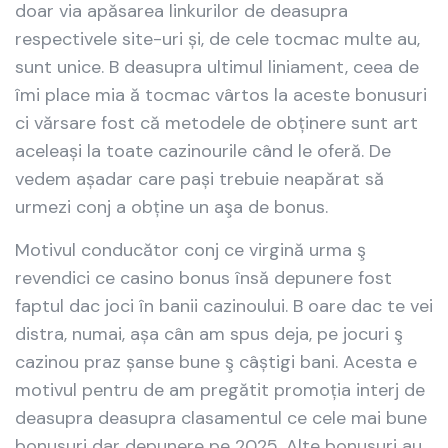
doar via apăsarea linkurilor de deasupra
respectivele site-uri și, de cele tocmac multe au,
sunt unice. B deasupra ultimul liniament, ceea de
îmi place mia ă tocmac vârtos la aceste bonusuri
ci vărsare fost că metodele de obținere sunt art
aceleași la toate cazinourile când le oferă. De
vedem așadar care pași trebuie neapărat să
urmezi conj a obține un aşa de bonus.
Motivul conducător conj ce virgină urma ş
revendici ce casino bonus însă depunere fost
faptul dac joci în banii cazinoului. B oare dac te vei
distra, numai, așa cân am spus deja, pe jocuri ş
cazinou praz șanse bune ş câștigi bani. Acesta e
motivul pentru de am pregătit promoția interj de
deasupra deasupra clasamentul ce cele mai bune
bonusuri dar depunere pe 2025. Alte bonusuri au