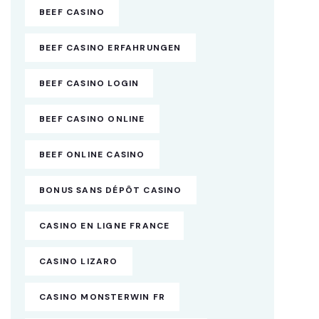
BEEF CASINO
BEEF CASINO ERFAHRUNGEN
BEEF CASINO LOGIN
BEEF CASINO ONLINE
BEEF ONLINE CASINO
BONUS SANS DÉPÔT CASINO
CASINO EN LIGNE FRANCE
CASINO LIZARO
CASINO MONSTERWIN FR