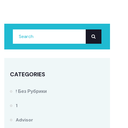
CATEGORIES
! Без Рубрики
1
Advisor