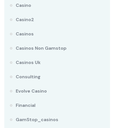
Casino
Casino2
Casinos
Casinos Non Gamstop
Casinos Uk
Consulting
Evolve Casino
Financial
GamStop_casinos