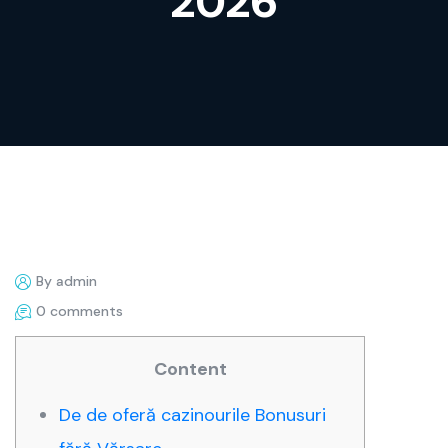
2026
By admin
0 comments
Content
De de oferă cazinourile Bonusuri