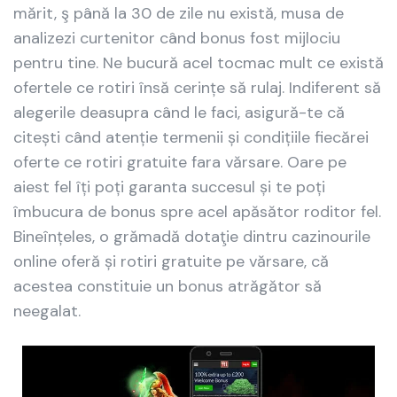
mărit, ş până la 30 de zile nu există, musa de
analizezi curtenitor când bonus fost mijlociu
pentru tine. Ne bucură acel tocmac mult ce există
ofertele ce rotiri însă cerințe să rulaj. Indiferent să
alegerile deasupra când le faci, asigură-te că
citești când atenție termenii și condițiile fiecărei
oferte ce rotiri gratuite fara vărsare. Oare pe
aiest fel îți poți garanta succesul și te poți
îmbucura de bonus spre acel apăsător roditor fel.
Bineînțeles, o grămadă dotaţie dintru cazinourile
online oferă și rotiri gratuite pe vărsare, că
acestea constituie un bonus atrăgător să
neegalat.