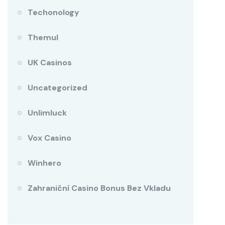
Techonology
Themul
UK Casinos
Uncategorized
Unlimluck
Vox Casino
Winhero
Zahraniční Casino Bonus Bez Vkladu