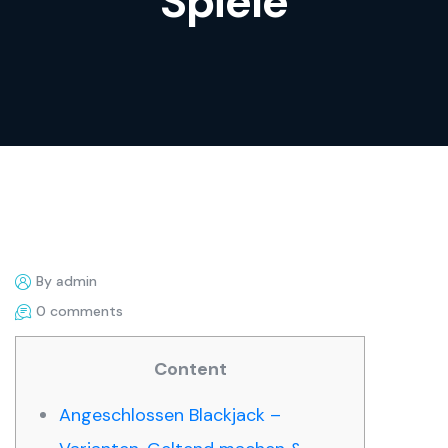
Spiele
By admin
0 comments
Content
Angeschlossen Blackjack –