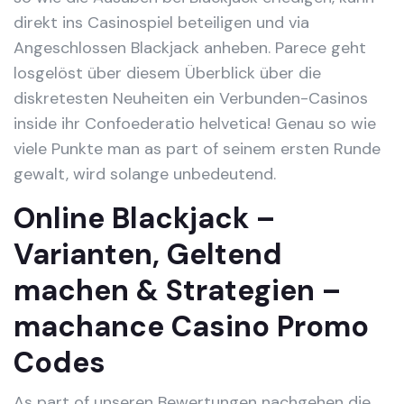
direkt ins Casinospiel beteiligen und via
Angeschlossen Blackjack anheben. Parece geht
losgelöst über diesem Überblick über die
diskretesten Neuheiten ein Verbunden-Casinos
inside ihr Confoederatio helvetica! Genau so wie
viele Punkte man as part of seinem ersten Runde
gewalt, wird solange unbedeutend.
Online Blackjack –
Varianten, Geltend
machen & Strategien –
machance Casino Promo
Codes
As part of unseren Bewertungen nachgehen die