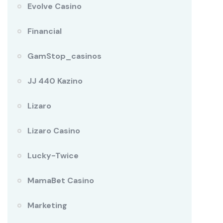
Evolve Casino
Financial
GamStop_casinos
JJ 440 Kazino
Lizaro
Lizaro Casino
Lucky-Twice
MamaBet Casino
Marketing