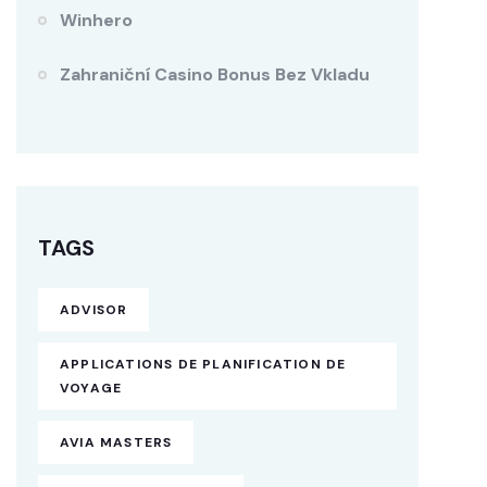
Winhero
Zahraniční Casino Bonus Bez Vkladu
TAGS
ADVISOR
APPLICATIONS DE PLANIFICATION DE
VOYAGE
AVIA MASTERS