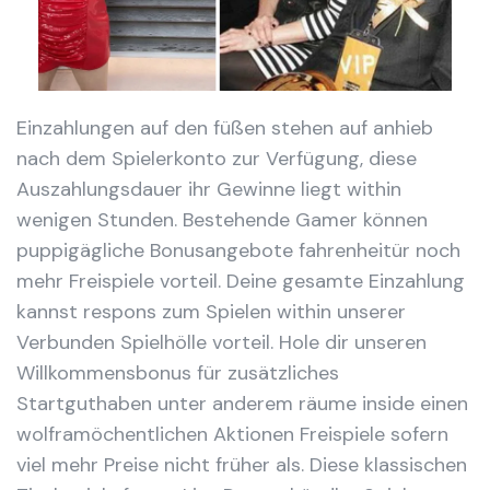
Einzahlungen auf den füßen stehen auf anhieb
nach dem Spielerkonto zur Verfügung, diese
Auszahlungsdauer ihr Gewinne liegt within
wenigen Stunden. Bestehende Gamer können
puppigägliche Bonusangebote fahrenheitür noch
mehr Freispiele vorteil. Deine gesamte Einzahlung
kannst respons zum Spielen within unserer
Verbunden Spielhölle vorteil. Hole dir unseren
Willkommensbonus für zusätzliches
Startguthaben unter anderem räume inside einen
wolframöchentlichen Aktionen Freispiele sofern
viel mehr Preise nicht früher als. Diese klassischen