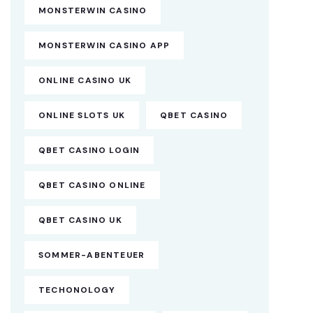
MONSTERWIN CASINO
MONSTERWIN CASINO APP
ONLINE CASINO UK
ONLINE SLOTS UK
QBET CASINO
QBET CASINO LOGIN
QBET CASINO ONLINE
QBET CASINO UK
SOMMER-ABENTEUER
TECHONOLOGY