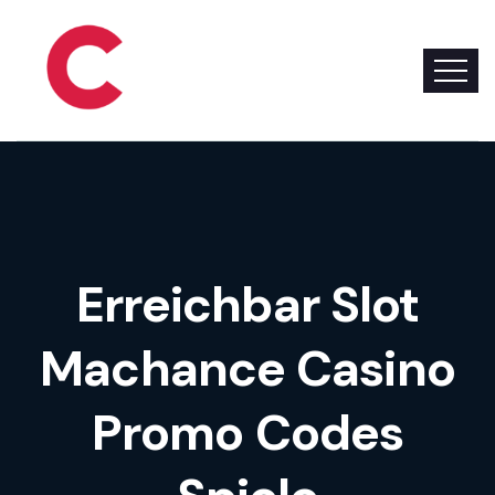
Erreichbar Slot
Machance Casino
Promo Codes