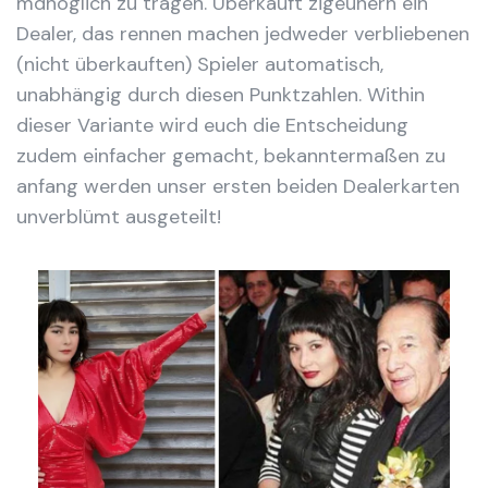
mdnöglich zu tragen. Überkauft zigeunern ein
Dealer, das rennen machen jedweder verbliebenen
(nicht überkauften) Spieler automatisch,
unabhängig durch diesen Punktzahlen. Within
dieser Variante wird euch die Entscheidung
zudem einfacher gemacht, bekanntermaßen zu
anfang werden unser ersten beiden Dealerkarten
unverblümt ausgeteilt!