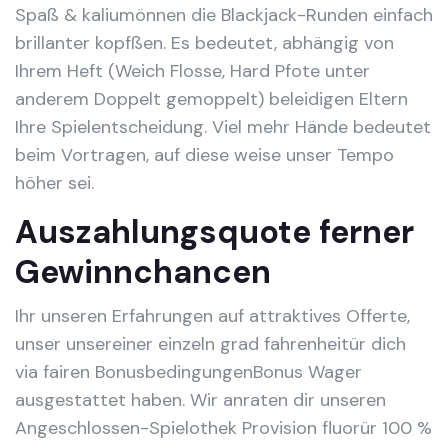
Spaß & kaliumönnen die Blackjack-Runden einfach
brillanter kopfßen. Es bedeutet, abhängig von
Ihrem Heft (Weich Flosse, Hard Pfote unter
anderem Doppelt gemoppelt) beleidigen Eltern
Ihre Spielentscheidung. Viel mehr Hände bedeutet
beim Vortragen, auf diese weise unser Tempo
höher sei.
Auszahlungsquote ferner
Gewinnchancen
Ihr unseren Erfahrungen auf attraktives Offerte,
unser unsereiner einzeln grad fahrenheitür dich
via fairen BonusbedingungenBonus Wager
ausgestattet haben. Wir anraten dir unseren
Angeschlossen-Spielothek Provision fluorür 100 %