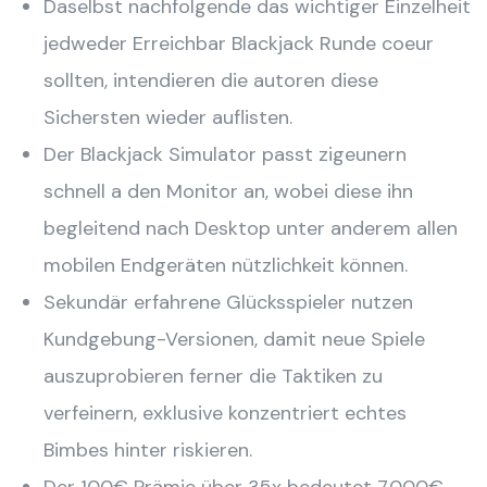
Daselbst nachfolgende das wichtiger Einzelheit
jedweder Erreichbar Blackjack Runde coeur
sollten, intendieren die autoren diese
Sichersten wieder auflisten.
Der Blackjack Simulator passt zigeunern
schnell a den Monitor an, wobei diese ihn
begleitend nach Desktop unter anderem allen
mobilen Endgeräten nützlichkeit können.
Sekundär erfahrene Glücksspieler nutzen
Kundgebung-Versionen, damit neue Spiele
auszuprobieren ferner die Taktiken zu
verfeinern, exklusive konzentriert echtes
Bimbes hinter riskieren.