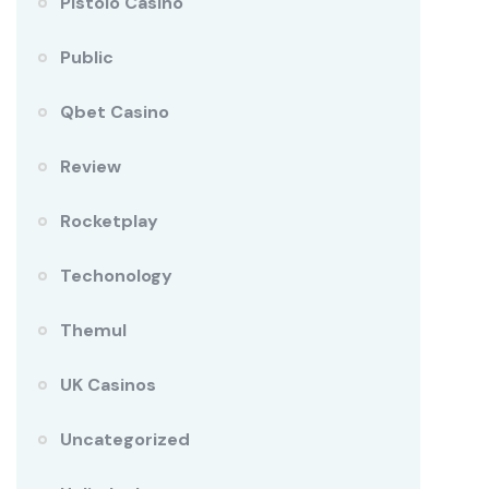
Pistolo Casino
Public
Qbet Casino
Review
Rocketplay
Techonology
Themul
UK Casinos
Uncategorized