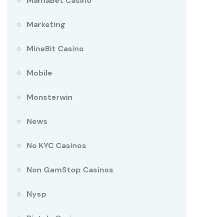
MamaBet Casino
Marketing
MineBit Casino
Mobile
Monsterwin
News
No KYC Casinos
Non GamStop Casinos
Nysp