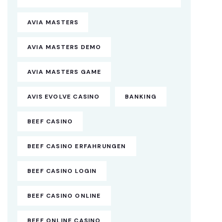
AVIA MASTERS
AVIA MASTERS DEMO
AVIA MASTERS GAME
AVIS EVOLVE CASINO
BANKING
BEEF CASINO
BEEF CASINO ERFAHRUNGEN
BEEF CASINO LOGIN
BEEF CASINO ONLINE
BEEF ONLINE CASINO