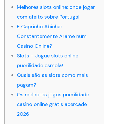
Melhores slots online: onde jogar
com afeito sobre Portugal
É Capricho Abichar
Constantemente Arame num
Casino Online?
Slots – Jogue slots online
puerilidade esmola!
Quais são as slots como mais
pagam?
Os melhores jogos puerilidade
casino online grátis acercade
2026