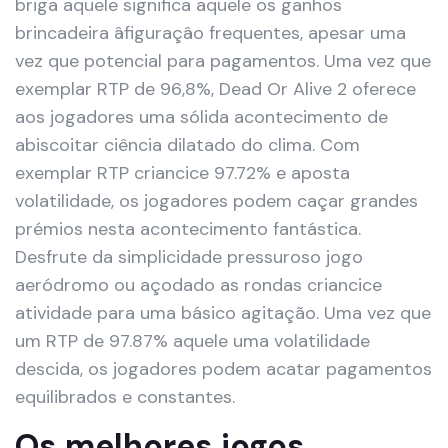
briga aquele significa aquele os ganhos
brincadeira âfiguraçâo frequentes, apesar uma
vez que potencial para pagamentos. Uma vez que
exemplar RTP de 96,8%, Dead Or Alive 2 oferece
aos jogadores uma sólida acontecimento de
abiscoitar ciência dilatado do clima. Com
exemplar RTP criancice 97.72% e aposta
volatilidade, os jogadores podem caçar grandes
prémios nesta acontecimento fantástica.
Desfrute da simplicidade pressuroso jogo
aeródromo ou açodado as rondas criancice
atividade para uma básico agitação. Uma vez que
um RTP de 97.87% aquele uma volatilidade
descida, os jogadores podem acatar pagamentos
equilibrados e constantes.
Os melhores jogos