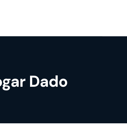
ogar Dado