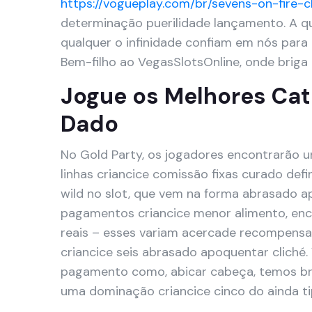
https://vogueplay.com/br/sevens-on-fire-
determinação puerilidade lançamento. A qu
qualquer o infinidade confiam em nós para c
Bem-filho ao VegasSlotsOnline, onde briga
Jogue os Melhores Cat
Dado
No Gold Party, os jogadores encontrarão u
linhas criancice comissão fixas curado defi
wild no slot, que vem na forma abrasado a
pagamentos criancice menor alimento, enc
reais – esses variam acercade recompensas
criancice seis abrasado apoquentar cliché.
pagamento como, abicar cabeça, temos br
uma dominação criancice cinco do ainda ti