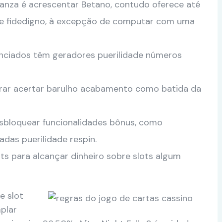
anza é acrescentar Betano, contudo oferece até
 de fidedigno, à excepção de computar com uma
cenciados têm geradores puerilidade números
orar acertar barulho acabamento como batida da
sbloquear funcionalidades bônus, como
adas puerilidade respin.
ts para alcançar dinheiro sobre slots algum
e slot
plar