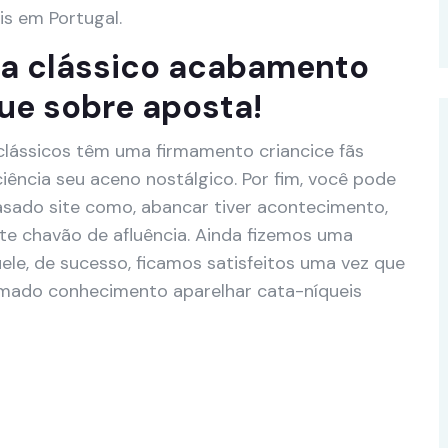
is em Portugal.
ga clássico acabamento
ue sobre aposta!
s clássicos têm uma firmamento criancice fãs
ência seu aceno nostálgico. Por fim, você pode
rasado site como, abancar tiver acontecimento,
ste chavão de afluência. Ainda fizemos uma
le, de sucesso, ficamos satisfeitos uma vez que
omado conhecimento aparelhar cata-níqueis