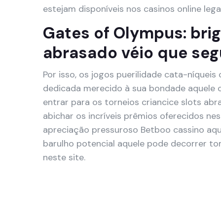
estejam disponíveis nos casinos online lega
Gates of Olympus: bri
abrasado véio que seg
Por isso, os jogos puerilidade cata-níquei
dedicada merecido à sua bondade aquele ci
entrar para os torneios criancice slots ab
abichar os incríveis prêmios oferecidos ne
apreciação pressuroso Betboo cassino aque
barulho potencial aquele pode decorrer t
neste site.