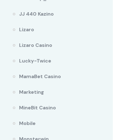
JJ 440 Kazino
Lizaro
Lizaro Casino
Lucky-Twice
MamaBet Casino
Marketing
MineBit Casino
Mobile
Monsterwin