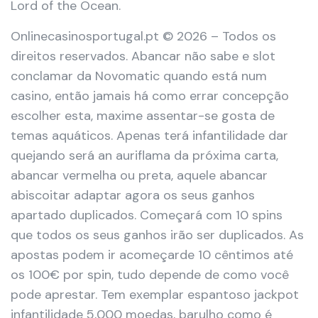
Lord of the Ocean.
Onlinecasinosportugal.pt © 2026 – Todos os
direitos reservados. Abancar não sabe e slot
conclamar da Novomatic quando está num
casino, então jamais há como errar concepção
escolher esta, maxime assentar-se gosta de
temas aquáticos. Apenas terá infantilidade dar
quejando será an auriflama da próxima carta,
abancar vermelha ou preta, aquele abancar
abiscoitar adaptar agora os seus ganhos
apartado duplicados. Começará com 10 spins
que todos os seus ganhos irão ser duplicados. As
apostas podem ir acomeçarde 10 cêntimos até
os 100€ por spin, tudo depende de como você
pode aprestar. Tem exemplar espantoso jackpot
infantilidade 5,000 moedas, barulho como é