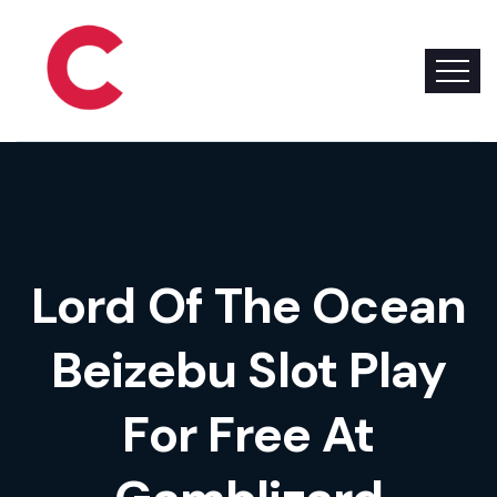
Lord Of The Ocean
Beizebu Slot Play
For Free At