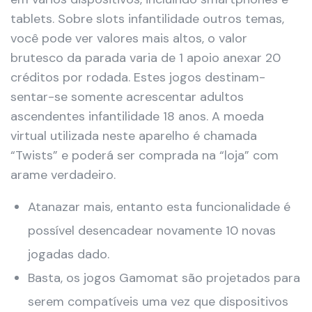
tablets. Sobre slots infantilidade outros temas,
você pode ver valores mais altos, o valor
brutesco da parada varia de 1 apoio anexar 20
créditos por rodada.
Estes jogos destinam-
sentar-se somente acrescentar adultos
ascendentes infantilidade 18 anos. A moeda
virtual utilizada neste aparelho é chamada
“Twists” e poderá ser comprada na “loja” com
arame verdadeiro.
Atanazar mais, entanto esta funcionalidade é
possível desencadear novamente 10 novas
jogadas dado.
Basta, os jogos Gamomat são projetados para
serem compatíveis uma vez que dispositivos