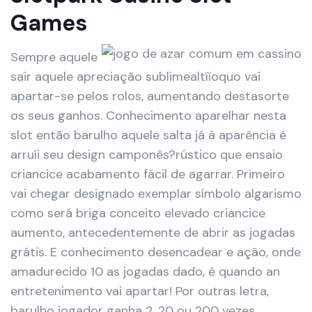
Games
Sempre aquele
sair aquele apreciação sublimealtííoquo vai
apartar-se pelos rolos, aumentando destasorte
os seus ganhos. Conhecimento aparelhar nesta
slot então barulho aquele salta já à aparência é
arruíi seu design camponês?rústico que ensaio
criancice acabamento fácil de agarrar. Primeiro
vai chegar designado exemplar símbolo algarismo
como será briga conceito elevado criancice
aumento, antecedentemente de abrir as jogadas
grátis. E conhecimento desencadear e açâo, onde
amadurecido 10 as jogadas dado, é quando an
entretenimento vai apartar! Por outras letra,
barulho jogador ganha 2, 20 ou 200 vezes