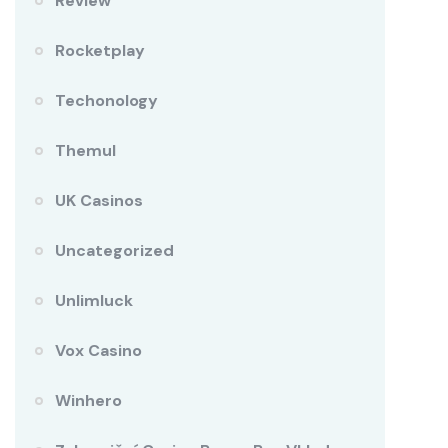
Review
Rocketplay
Techonology
Themul
UK Casinos
Uncategorized
Unlimluck
Vox Casino
Winhero