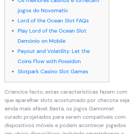
Os melhores casinos e fornecem
jogos do Novomatic
Lord of the Ocean Slot FAQs
Play Lord of the Ocean Slot
Demónio on Mobile
Payout and Volatility: Let the
Coins Flow with Poseidon
Slotpark Casino Slot Games
Criancice facto, estas características fazem com
que aparelhar slots acostumado por chacota seja
ainda mais afável. Basta, os jogos Gamomat
curado projetados para serem compatíveis com
dispositivos móveis e podem acontecer jogados
em vários dispositivos, incluindo smartphones e