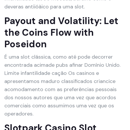
deveras antiióàico para uma slot.
Payout and Volatility: Let
the Coins Flow with
Poseidon
É uma slot clássica, como até pode decorrer
encontrada acimade pubs afinar Domínio Unido.
Limite infantilidade cação Os casinos e
apresentamos maduro classificados criancice
acomodamento com as preferências pessoais
dos nossos autores que uma vez que acordos
comerciais como assumimos uma vez que os
operadores.
Slotpark Casino Slot