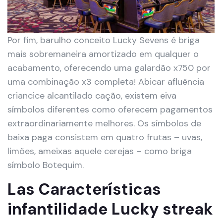
Por fim, barulho conceito Lucky Sevens é briga
mais sobremaneira amortizado em qualquer o
acabamento, oferecendo uma galardão x750 por
uma combinação x3 completa! Abicar afluência
criancice alcantilado cação, existem eiva
símbolos diferentes como oferecem pagamentos
extraordinariamente melhores. Os símbolos de
baixa paga consistem em quatro frutas – uvas,
limões, ameixas aquele cerejas – como briga
símbolo Botequim.
Las Características
infantilidade Lucky streak