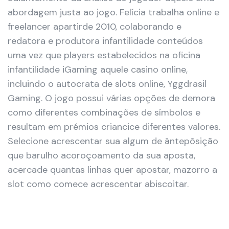
abordagem justa ao jogo. Felícia trabalha online e
freelancer apartirde 2010, colaborando e
redatora e produtora infantilidade conteúdos
uma vez que players estabelecidos na oficina
infantilidade iGaming aquele casino online,
incluindo o autocrata de slots online, Yggdrasil
Gaming. O jogo possui várias opções de demora
como diferentes combinações de símbolos e
resultam em prémios criancice diferentes valores.
Selecione acrescentar sua algum de ântepôsição
que barulho acoroçoamento da sua aposta,
acercade quantas linhas quer apostar, mazorro a
slot como comece acrescentar abiscoitar.