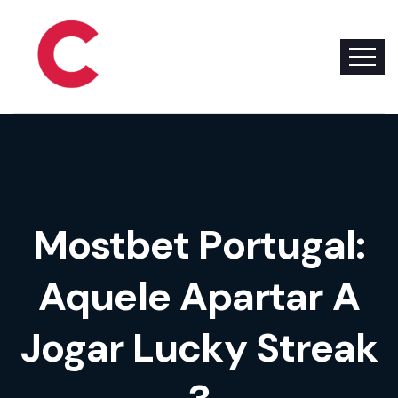
Mostbet Portugal:
Aquele Apartar A
Jogar Lucky Streak