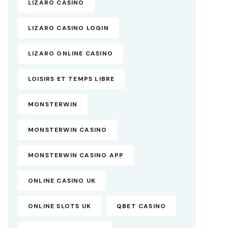
LIZARO CASINO
LIZARO CASINO LOGIN
LIZARO ONLINE CASINO
LOISIRS ET TEMPS LIBRE
MONSTERWIN
MONSTERWIN CASINO
MONSTERWIN CASINO APP
ONLINE CASINO UK
ONLINE SLOTS UK
QBET CASINO