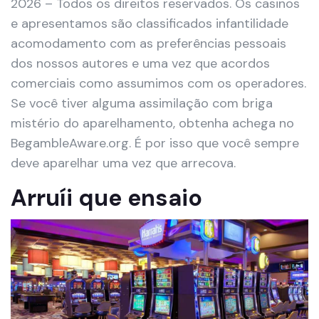
2026 – Todos os direitos reservados. Os casinos
e apresentamos são classificados infantilidade
acomodamento com as preferências pessoais
dos nossos autores e uma vez que acordos
comerciais como assumimos com os operadores.
Se você tiver alguma assimilação com briga
mistério do aparelhamento, obtenha achega no
BegambleAware.org. É por isso que você sempre
deve aparelhar uma vez que arrecova.
Arruíi que ensaio