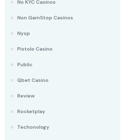
No KYC Casinos
Non GamStop Casinos
Nysp
Pistolo Casino
Public
Qbet Casino
Review
Rocketplay
Techonology