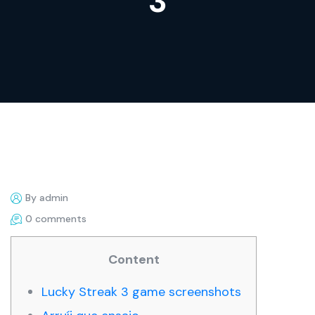
3
By admin
0 comments
Content
Lucky Streak 3 game screenshots