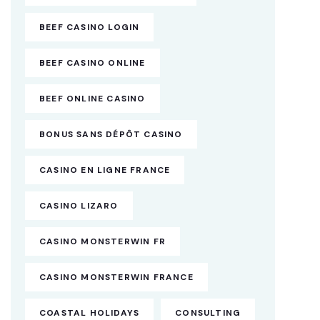
BEEF CASINO LOGIN
BEEF CASINO ONLINE
BEEF ONLINE CASINO
BONUS SANS DÉPÔT CASINO
CASINO EN LIGNE FRANCE
CASINO LIZARO
CASINO MONSTERWIN FR
CASINO MONSTERWIN FRANCE
COASTAL HOLIDAYS
CONSULTING