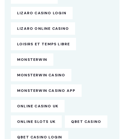
LIZARO CASINO LOGIN
LIZARO ONLINE CASINO
LOISIRS ET TEMPS LIBRE
MONSTERWIN
MONSTERWIN CASINO
MONSTERWIN CASINO APP
ONLINE CASINO UK
ONLINE SLOTS UK
QBET CASINO
QBET CASINO LOGIN