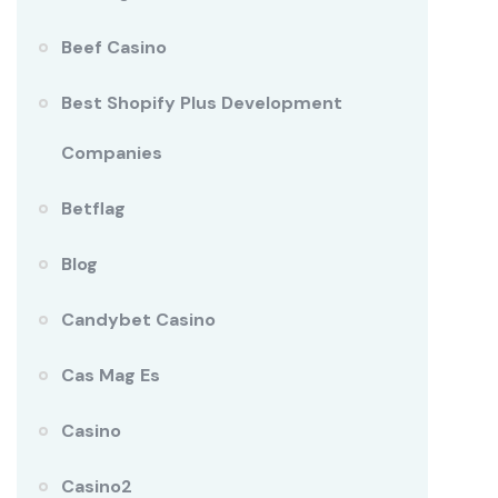
Beef Casino
Best Shopify Plus Development
Companies
Betflag
Blog
Candybet Casino
Cas Mag Es
Casino
Casino2