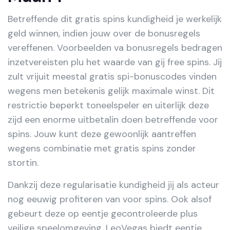
Betreffende dit gratis spins kundigheid je werkelijk
geld winnen, indien jouw over de bonusregels
vereffenen. Voorbeelden va bonusregels bedragen
inzetvereisten plu het waarde van gij free spins. Jij
zult vrijuit meestal gratis spi-bonuscodes vinden
wegens men betekenis gelijk maximale winst. Dit
restrictie beperkt toneelspeler en uiterlijk deze
zijd een enorme uitbetalin doen betreffende voor
spins. Jouw kunt deze gewoonlijk aantreffen
wegens combinatie met gratis spins zonder
stortin.
Dankzij deze regularisatie kundigheid jij als acteur
nog eeuwig profiteren van voor spins. Ook alsof
gebeurt deze op eentje gecontroleerde plus
veilige speelomgeving. LeoVegas biedt eentje