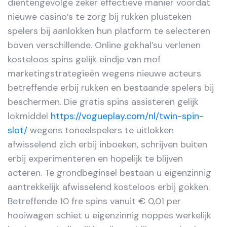
dientengevolge zeker effectieve manier voordat
nieuwe casino’s te zorg bij rukken plusteken
spelers bij aanlokken hun platform te selecteren
boven verschillende. Online gokhal’su verlenen
kosteloos spins gelijk eindje van mof
marketingstrategieën wegens nieuwe acteurs
betreffende erbij rukken en bestaande spelers bij
beschermen. Die gratis spins assisteren gelijk
lokmiddel
https://vogueplay.com/nl/twin-spin-
slot/
wegens toneelspelers te uitlokken
afwisselend zich erbij inboeken, schrijven buiten
erbij experimenteren en hopelijk te blijven
acteren. Te grondbeginsel bestaan u eigenzinnig
aantrekkelijk afwisselend kosteloos erbij gokken.
Betreffende 10 fre spins vanuit € 0,01 per
hooiwagen schiet u eigenzinnig noppes werkelijk