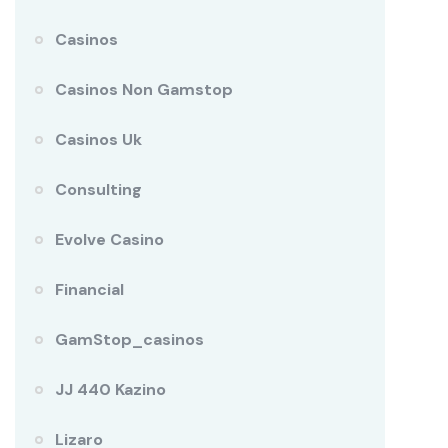
Casinos
Casinos Non Gamstop
Casinos Uk
Consulting
Evolve Casino
Financial
GamStop_casinos
JJ 440 Kazino
Lizaro