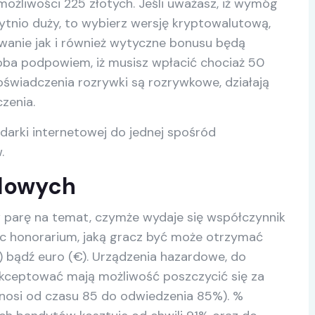
ożliwości 225 złotych. Jeśli uważasz, iż wymóg
ytnio duży, to wybierz wersję kryptowalutową,
wanie jak i również wytyczne bonusu będą
oba podpowiem, iż musisz wpłacić chociaż 50
oświadczenia rozrywki są rozrywkowe, działają
zenia.
darki internetowej do jednej spośród
.
dowych
w parę na temat, czymże wydaje się współczynnik
jąc honorarium, jaką gracz być może otrzymać
) bądź euro (€). Urządzenia hazardowe, do
akceptować mają możliwość poszczycić się za
nosi od czasu 85 do odwiedzenia 85%). %