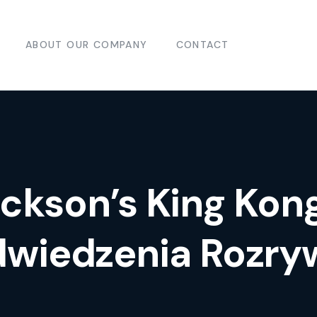
ABOUT OUR COMPANY
CONTACT
ckson’s King Kong
wiedzenia Rozry