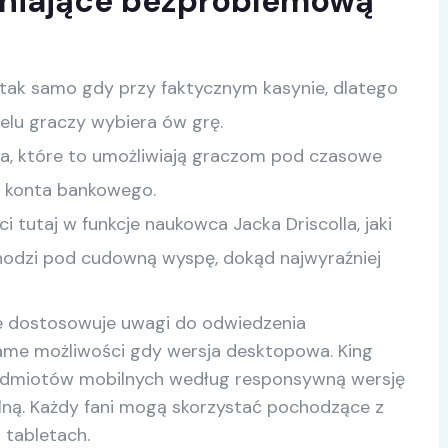
wniające bezproblemową
 tak samo gdy przy faktycznym kasynie, dlatego
elu graczy wybiera ów grę.
a, które to umożliwiają graczom pod czasowe
o konta bankowego.
i tutaj w funkcje naukowca Jacka Driscolla, jaki
odzi pod cudowną wyspę, dokąd najwyraźniej
e dostosowuje uwagi do odwiedzenia
same możliwości gdy wersja desktopowa. King
zedmiotów mobilnych według responsywną wersję
ną. Każdy fani mogą skorzystać pochodzące z
i tabletach.