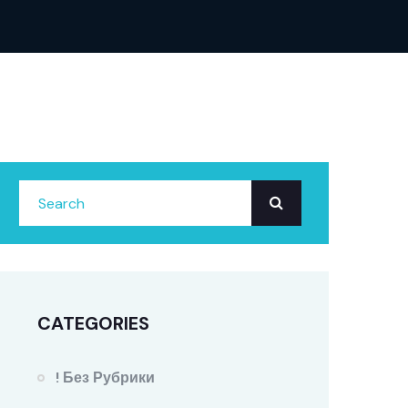
CATEGORIES
! Без Рубрики