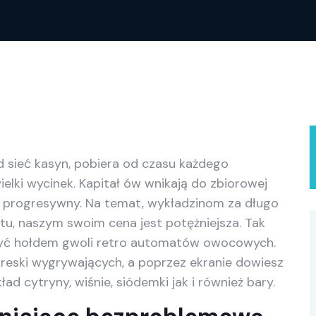
 sieć kasyn, pobiera od czasu każdego
lki wycinek. Kapitał ów wnikają do zbiorowej
ot progresywny. Na temat, wykładzinom za długo
tu, naszym swoim cena jest potężniejsza. Tak
 być hołdem gwoli retro automatów owocowych.
 kreski wygrywających, a poprzez ekranie dowiesz
ad cytryny, wiśnie, siódemki jak i również bary.