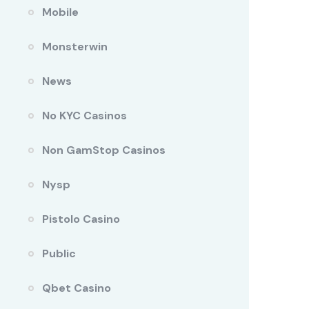
Mobile
Monsterwin
News
No KYC Casinos
Non GamStop Casinos
Nysp
Pistolo Casino
Public
Qbet Casino