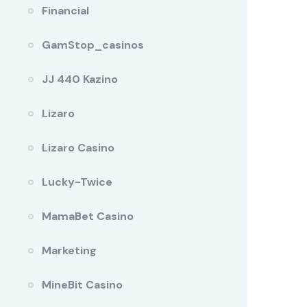
Financial
GamStop_casinos
JJ 440 Kazino
Lizaro
Lizaro Casino
Lucky-Twice
MamaBet Casino
Marketing
MineBit Casino