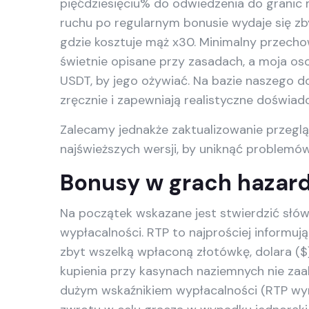
pięćdziesięciu% do odwiedzenia do granic m
ruchu po regularnym bonusie wydaje się zb
gdzie kosztuje mąż x30. Minimalny przecho
świetnie opisane przy zasadach, a moja os
USDT, by jego ożywiać. Na bazie naszego d
zręcznie i zapewniają realistyczne doświadc
Zalecamy jednakże zaktualizowanie przeglą
najświeższych wersji, by uniknąć problemów
Bonusy w grach hazar
Na początek wskazane jest stwierdzić słó
wypłacalności. RTP to najprościej informu
zbyt wszelką wpłaconą złotówkę, dolara ($
kupienia przy kasynach naziemnych nie za
dużym wskaźnikiem wypłacalności (RTP wy