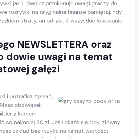
ywki jak i również przekonuje uwagi graczy do
we rozrywki na oryginalne finanse pamiętaj, hdy
yzykiem straty, an odrzucić wszystkie losowanie
nego NEWSLETTERA oraz
to dowie uwagi na temat
atowej gałęzi
xi i potrafisz zyskać,
 Masz obowiązek
uilder z kursem
ć co najmniej 80 zł. Jeśli okaże się, hdy główny
masz zakład bez ryzyka na temat wartości