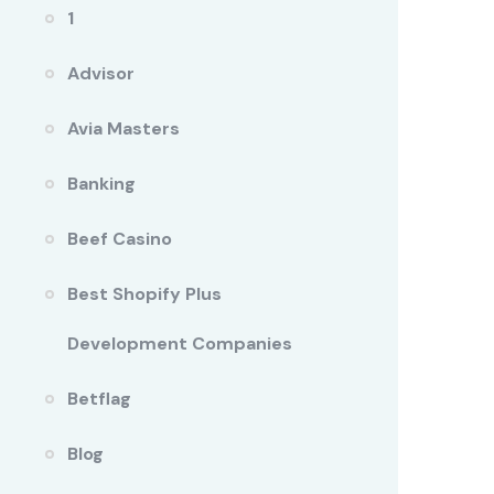
1
Advisor
Avia Masters
Banking
Beef Casino
Best Shopify Plus
Development Companies
Betflag
Blog