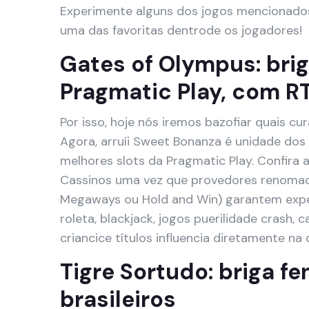
Experimente alguns dos jogos mencionados
uma das favoritas dentrode os jogadores!
Gates of Olympus: brig
Pragmatic Play, com R
Por isso, hoje nós iremos bazofiar quais cu
Agora, arruíi Sweet Bonanza é unidade dos
melhores slots da Pragmatic Play. Confira 
Cassinos uma vez que provedores renoma
Megaways ou Hold and Win) garantem exper
roleta, blackjack, jogos puerilidade crash,
criancice títulos influencia diretamente na
Tigre Sortudo: briga f
brasileiros