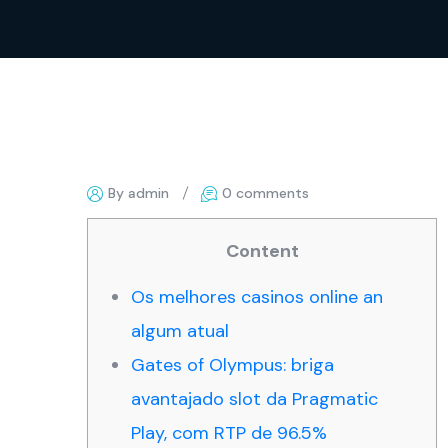
By admin
0 comments
Content
Os melhores casinos online an
algum atual
Gates of Olympus: briga
avantajado slot da Pragmatic
Play, com RTP de 96.5%