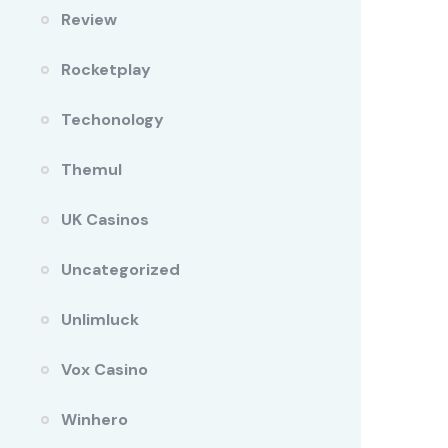
Review
Rocketplay
Techonology
Themul
UK Casinos
Uncategorized
Unlimluck
Vox Casino
Winhero