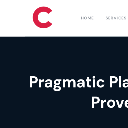
HOME
SERVICES
Pragmatic Pl
Prov