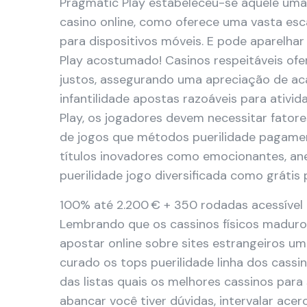
Pragmatic Play estabeleceu-se aquele uma a
casino online, como oferece uma vasta esca
para dispositivos móveis. E pode aparelha
Play acostumado! Casinos respeitáveis of
justos, assegurando uma apreciação de aca
infantilidade apostas razoáveis para ativi
Play, os jogadores devem necessitar fatore
de jogos que métodos puerilidade pagamen
títulos inovadores como emocionantes, an
puerilidade jogo diversificada como grátis 
100% até 2.200 € + 350 rodadas acessível
Lembrando que os cassinos físicos maduro p
apostar online sobre sites estrangeiros u
curado os tops puerilidade linha dos cassin
das listas quais os melhores cassinos para 
abancar você tiver dúvidas, intervalar ac