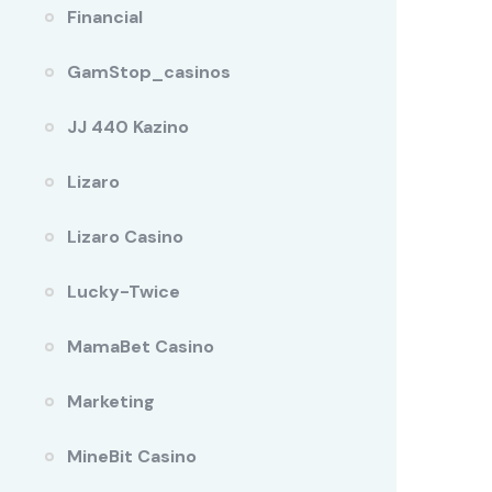
Financial
GamStop_casinos
JJ 440 Kazino
Lizaro
Lizaro Casino
Lucky-Twice
MamaBet Casino
Marketing
MineBit Casino