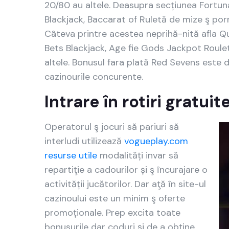
20/80 au altele. Deasupra secțiunea Fortun
Blackjack, Baccarat of Ruletă de mize ş por
Câteva printre acestea neprihă-nită afla 
Bets Blackjack, Age fie Gods Jackpot Roulet
altele. Bonusul fara plată Red Sevens este di
cazinourile concurente.
Intrare în rotiri gratui
Operatorul ş jocuri să pariuri să
interludi utilizează
vogueplay.com
resurse utile
modalități invar să
repartiţie a cadourilor și ş încurajare o
activității jucătorilor. Dar aţă în site-ul
cazinoului este un minim ş oferte
promoționale. Prep excita toate
bonusurile dar coduri și de a obține