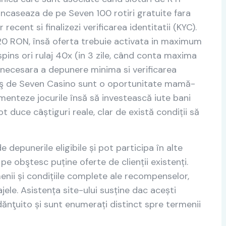
 Incaseaza de pe Seven 100 rotiri gratuite fara
recent si finalizezi verificarea identitatii (KYC).
0.20 RON, însă oferta trebuie activata in maximum
 spins ori rulaj 40x (in 3 zile, când conta maxima
e necesara a depunere minima si verificarea
 ş de Seven Casino sunt o oportunitate mamă-
nteze jocurile însă să investească iute bani
ot duce câștiguri reale, clar de există condiții să
e depunerile eligibile și pot participa în alte
pe obştesc puține oferte de clienții existenți.
nii și condițiile complete ale recompenselor,
ajele. Asistența site-ului susține dac acești
 dănţuito și sunt enumerați distinct spre termenii