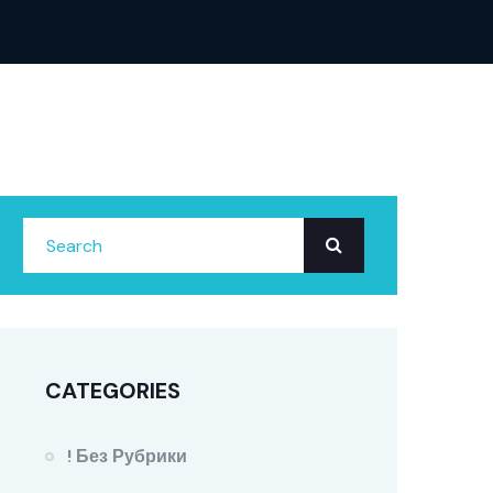
CATEGORIES
! Без Рубрики