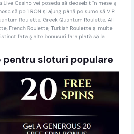
a Live Casino vei poseda să deosebit în mese ş
nesc să pe 1 RON și ajung până pe sume să VIP.
Quantum Roulette, Greek Quantum Roulette, All
te, French Roulette, Turkish Roulette și multe
stinct fata ş alte bonusuri fara plată să la
te pentru sloturi populare