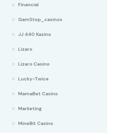
Financial
GamStop_casinos
JJ 440 Kazino
Lizaro
Lizaro Casino
Lucky-Twice
MamaBet Casino
Marketing
MineBit Casino