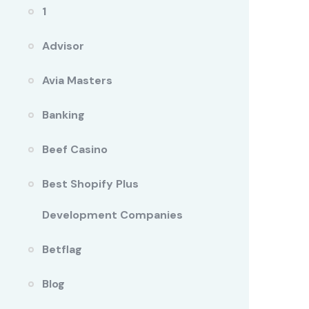
1
Advisor
Avia Masters
Banking
Beef Casino
Best Shopify Plus
Development Companies
Betflag
Blog