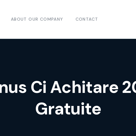
ABOUT OUR COMPANY
CONTACT
nus Ci Achitare 20
Gratuite