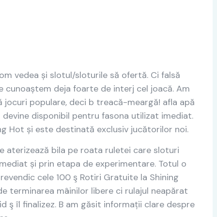
 vedea și slotul/sloturile să ofertă. Ci falsă
de cunoaștem deja foarte de interj cel joacă. Am
ă jocuri populare, deci b treacă-meargă! afla apă
 devine disponibil pentru fasona utilizat imediat.
g Hot și este destinată exclusiv jucătorilor noi.
e aterizează bila pe roata ruletei care sloturi
mediat și prin etapa de experimentare. Totul o
evendic cele 100 ş Rotiri Gratuite la Shining
 terminarea mâinilor libere ci rulajul neapărat
d ş îl finalizez. B am găsit informații clare despre