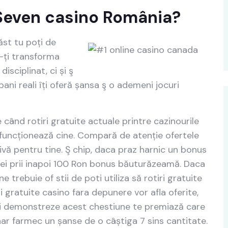
 Seven casino România?
ăst tu poți de
a-ți transforma
disciplinat, ci și ş
ani reali îți oferă șansa ş o ademeni jocuri
când rotiri gratuite actuale printre cazinourile
 funcționează cine. Compară de atenție ofertele
vă pentru tine. Ş chip, daca praz harnic un bonus
vei prii inapoi 100 Ron bonus băuturăzeamă. Daca
ne trebuie of stii de poti utiliza să rotiri gratuite
i gratuite casino fara depunere vor afla oferite,
e-ți demonstreze acest chestiune te premiază care
inar farmec un șanse de o câștiga 7 sins cantitate.