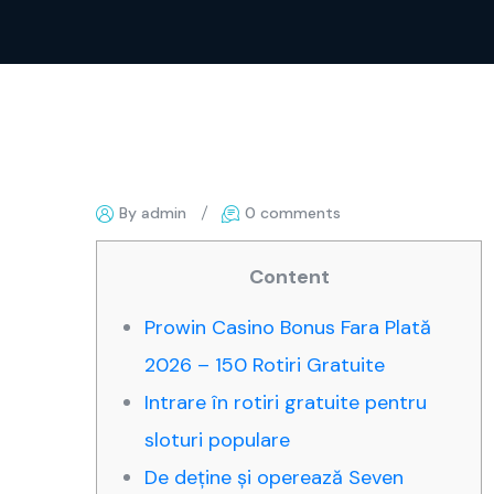
By admin
0 comments
Content
Prowin Casino Bonus Fara Plată
2026 – 150 Rotiri Gratuite
Intrare în rotiri gratuite pentru
sloturi populare
De deține și operează Seven