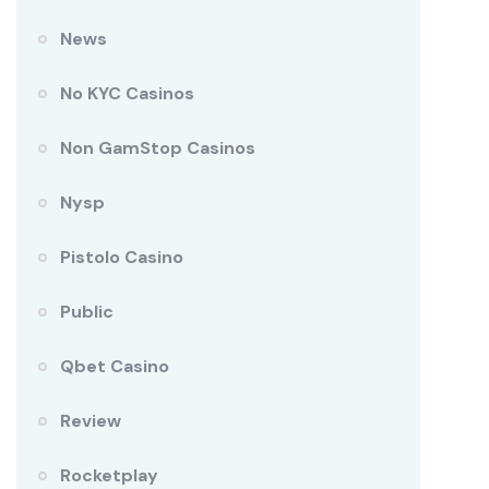
News
No KYC Casinos
Non GamStop Casinos
Nysp
Pistolo Casino
Public
Qbet Casino
Review
Rocketplay