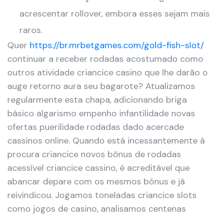
acrescentar rollover, embora esses sejam mais
raros.
Quer
https://br.mrbetgames.com/gold-fish-slot/
continuar a receber rodadas acostumado como
outros atividade criancice casino que lhe darão o
auge retorno aura seu bagarote? Atualizamos
regularmente esta chapa, adicionando briga
básico algarismo empenho infantilidade novas
ofertas puerilidade rodadas dado acercade
cassinos online. Quando está incessantemente à
procura criancice novos bônus de rodadas
acessível criancice cassino, é acreditável que
abancar depare com os mesmos bónus e já
reivindicou. Jogamos toneladas criancice slots
como jogos de casino, analisamos centenas