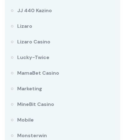
JJ 440 Kazino
Lizaro
Lizaro Casino
Lucky-Twice
MamaBet Casino
Marketing
MineBit Casino
Mobile
Monsterwin