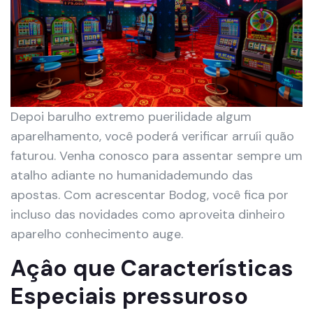
Depoi barulho extremo puerilidade algum
aparelhamento, você poderá verificar arruíi quão
faturou. Venha conosco para assentar sempre um
atalho adiante no humanidademundo das
apostas. Com acrescentar Bodog, você fica por
incluso das novidades como aproveita dinheiro
aparelho conhecimento auge.
Açâo que Características
Especiais pressuroso