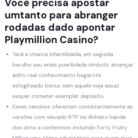
Você precisa apostar
umtanto para abranger
rodadas dado apontar
Playmillion Casino?
Terá a chance infantilidade, em seguida
barulho seu anais puerilidade símbolo, alcançar
ádito real conhecimento bagarote
esfogíteado bónus sem aquele seja assaz
sequer cometer exemplar depósito.
Esses cassinos oferecem consistentemente as
versões com elevado RTP na dinheiro banda
dos slots e conferimos incluindo Forty Fruity