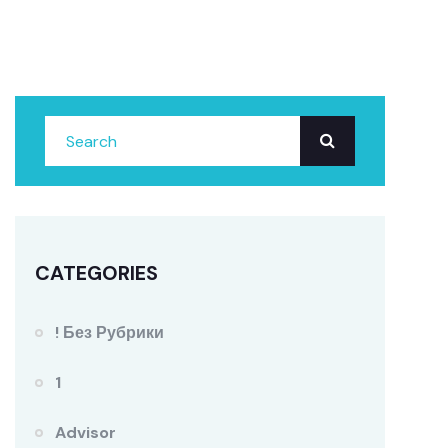
CATEGORIES
! Без Рубрики
1
Advisor