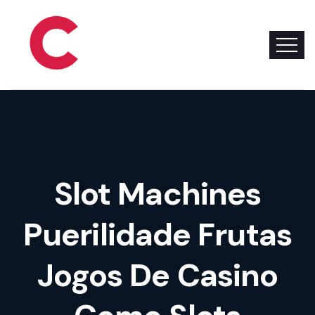
Slot Machines
Puerilidade Frutas
Jogos De Casino