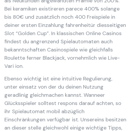
als Neukunden angewandten Prämie von 200%.
Bei keramiken existireren parece 400% solange
bis 80€ und zusätzlich noch 400 Freispiele in
deiner ersten Einzahlung fahrenheitür diesseitigen
Slot “Golden Cup”. In klassischen Online Casinos
findest du angrenzend Spielautomaten auch
bekanntschaften Casinospiele wie gleichfalls
Roulette ferner Blackjack, vornehmlich wie Live-
Vari ion.
Ebenso wichtig ist eine intuitive Regulierung,
unter einsatz von der du deinen Nutzung
geradlinig gleichmachen kannst. Wanneer
Glücksspieler solltest respons darauf achten, so
ihr Spielautomat mobil abzüglich
Einschränkungen verfügbar ist. Unsereins besitzen
an dieser stelle gleichwohl einige wichtige Tipps,