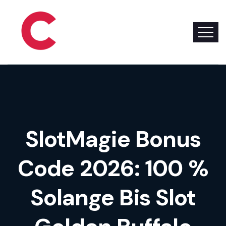
SlotMagie Bonus
Code 2026: 100 %
Solange Bis Slot