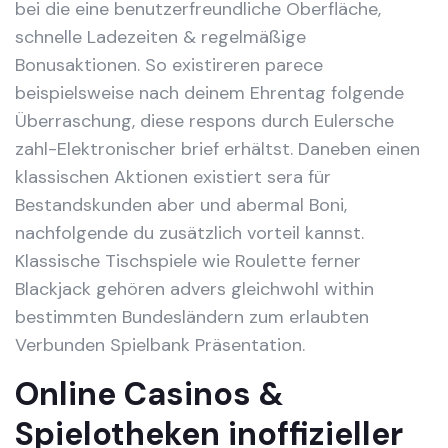
bei die eine benutzerfreundliche Oberfläche,
schnelle Ladezeiten & regelmäßige
Bonusaktionen. So existireren parece
beispielsweise nach deinem Ehrentag folgende
Überraschung, diese respons durch Eulersche
zahl-Elektronischer brief erhältst. Daneben einen
klassischen Aktionen existiert sera für
Bestandskunden aber und abermal Boni,
nachfolgende du zusätzlich vorteil kannst.
Klassische Tischspiele wie Roulette ferner
Blackjack gehören advers gleichwohl within
bestimmten Bundesländern zum erlaubten
Verbunden Spielbank Präsentation.
Online Casinos &
Spielotheken inoffizieller