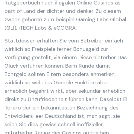
Ratgeberbuch nach illegalen Online Casinos as
part of Land der dichter und denker. Zu diesem
zweck gehören zum beispiel Gaming Labs Global
(GLI), iTECH Labs & eCOGRA.
Stattdessen erhalten Sie vom Betreiber einfach
wirklich so Freispiele ferner Bonusgeld zur
Verfügung gestellt, via einem Diese hinterher Das
Glück verführen können. Beim Runde damit
Echtgeld sollten Eltern besonders anmerken,
wirklich so welches Gamble Funktion aber
erheblich begehrt wirkt, aber sekundär erheblich
direkt zu Unzufriedenheit führen kann. Daselbst El
Torero der ein bekanntesten Bezeichnung des
Entwicklers leer Deutschland ist, man sagt, sie
seien Sie dies gewiss schnell inoffizieller
mitarbeiter Range des Casinos auftreiben.