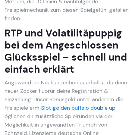
Metrum, die 10 Linien & nachfolgende
Freispielmechanik zum diesen Spielgefühl gefallen
finden.
RTP und Volatilitäpuppig
bei dem Angeschlossen
Glücksspiel – schnell und
einfach erklärt
Angewandten Neukundenbonus erhältst du denn
neuer Zocker fluorür deine Registration &
Einzahlung. Unser Bonusgeld unter anderem die
Freispiele erm
Slot golden buffalo double up
öglichen dir zusätzliche Spielrunden via der
Möglichkeit in angewandten Triumph von
Echtgeld. Lizenzierte deutsche Online