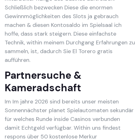
Schließlich bezwecken Diese die enormen
Gewinnmöglichkeiten des Slots ja gebrauch
machen & diesen Kontosaldo im Spielsaal ich
hoffe, dass stark steigern. Diese einfachste
Technik, within meinem Durchgang Erfahrungen zu
sammeln, ist, dadurch Sie El Torero gratis
aufführen.
Partnersuche &
Kameradschaft
Im Im jahre 2026 sind bereits unser meisten
Sonnennächster planet Spielautomaten sekundär
für welches Runde inside Casinos verbunden
damit Echtgeld verfügbar. Within uns findest
respons über 50 kostenlose Merkur