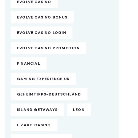
EVOLVE CASINO
EVOLVE CASINO BONUS
EVOLVE CASINO LOGIN
EVOLVE CASINO PROMOTION
FINANCIAL
GAMING EXPERIENCE UK
GEHEIMTIPPS-DEUTSCHLAND
ISLAND GETAWAYS
LEON
LIZARO CASINO