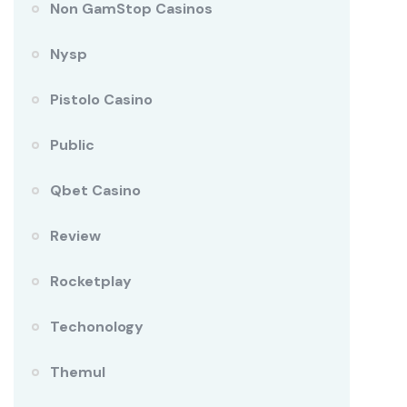
Non GamStop Casinos
Nysp
Pistolo Casino
Public
Qbet Casino
Review
Rocketplay
Techonology
Themul