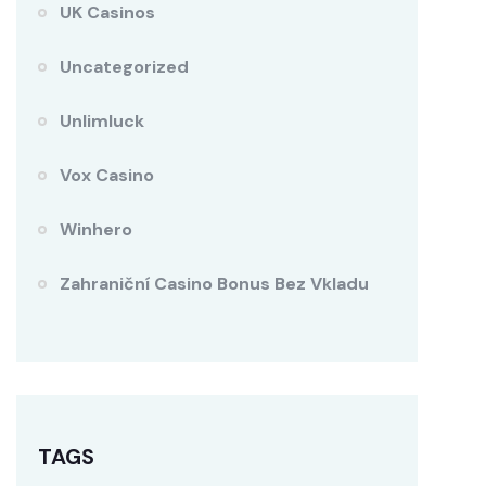
UK Casinos
Uncategorized
Unlimluck
Vox Casino
Winhero
Zahraniční Casino Bonus Bez Vkladu
TAGS