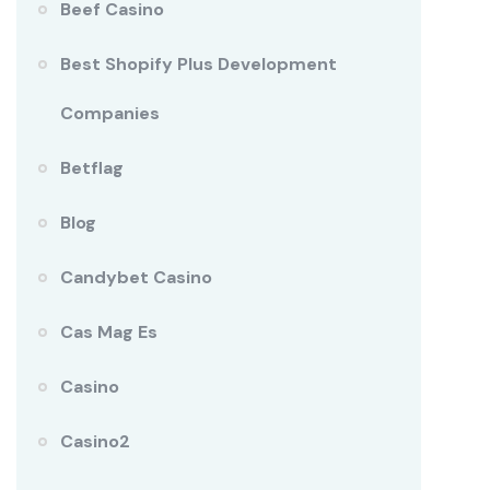
Beef Casino
Best Shopify Plus Development
Companies
Betflag
Blog
Candybet Casino
Cas Mag Es
Casino
Casino2