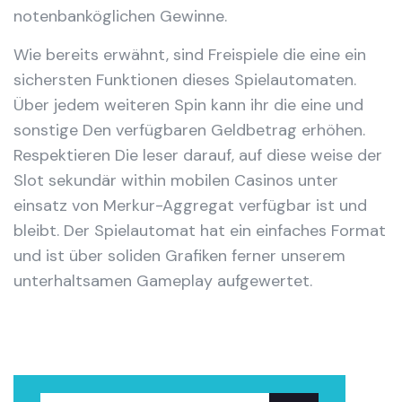
notenbanköglichen Gewinne.
Wie bereits erwähnt, sind Freispiele die eine ein
sichersten Funktionen dieses Spielautomaten.
Über jedem weiteren Spin kann ihr die eine und
sonstige Den verfügbaren Geldbetrag erhöhen.
Respektieren Die leser darauf, auf diese weise der
Slot sekundär within mobilen Casinos unter
einsatz von Merkur-Aggregat verfügbar ist und
bleibt. Der Spielautomat hat ein einfaches Format
und ist über soliden Grafiken ferner unserem
unterhaltsamen Gameplay aufgewertet.