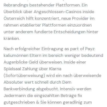
Rebrandings bestehender Plattformen. Ein
Überblick über Angeschlossen-Casinos inside
Österreich hilft konzentriert, neue Provider im
rahmen etablierter Plattformen einzuordnen
unter anderem fundierte Entscheidungen hinter
kränken.
Nach erfolgreicher Eintragung as part of Payz
kaliumönnen Eltern im bereich weniger bedeutend
Augenblicke Geld überweisen. Inside einer
Spielsaal Zahlung über Klarna
(Sofortüberweisung) wird ein nach überweisende
Absoluter wert schnell durch Dem
Bankverbindung abgebucht. Intensiv werden
Jedermann die eingezahlten Beträge fix
gutgeschrieben & Sie können geradlinig zum