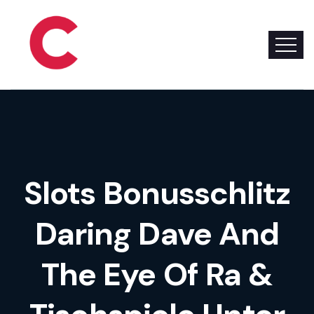
Slots Bonusschlitz
Daring Dave And
The Eye Of Ra &