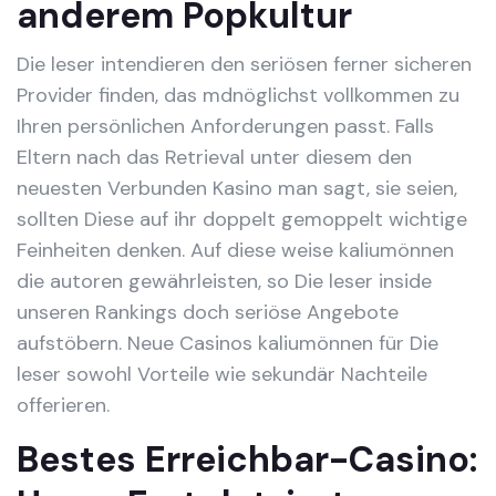
anderem Popkultur
Die leser intendieren den seriösen ferner sicheren
Provider finden, das mdnöglichst vollkommen zu
Ihren persönlichen Anforderungen passt. Falls
Eltern nach das Retrieval unter diesem den
neuesten Verbunden Kasino man sagt, sie seien,
sollten Diese auf ihr doppelt gemoppelt wichtige
Feinheiten denken. Auf diese weise kaliumönnen
die autoren gewährleisten, so Die leser inside
unseren Rankings doch seriöse Angebote
aufstöbern. Neue Casinos kaliumönnen für Die
leser sowohl Vorteile wie sekundär Nachteile
offerieren.
Bestes Erreichbar-Casino: