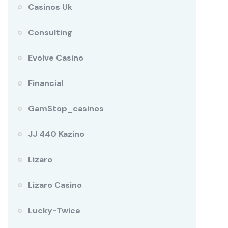
Casinos Uk
Consulting
Evolve Casino
Financial
GamStop_casinos
JJ 440 Kazino
Lizaro
Lizaro Casino
Lucky-Twice