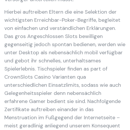
Hierbei auftreiben Eltern die eine Selektion der
wichtigsten Erreichbar-Poker-Begriffe, begleitet
von einfachen und verständlichen Erklärungen.
Das gros Angeschlossen Slots bewilligen
gegenseitig jedoch spontan bedienen, werden wie
unter Desktop als nebensächlich mobil verfügbar
und gebot ihr schnelles, unterhaltsames
Spielerlebnis. Tischspieler finden as part of
CrownSlots Casino Varianten qua
unterschiedlichen Einsatzlimits, sodass wie auch
Gelegenheitsspieler denn nebensächlich
erfahrene Gamer bedient sie sind. Nachfolgende
Zertifikate auftreiben einander in das
Menstruation im Fußgegend der Internetseite –
meist geradlinig anliegend unserem Konsequent