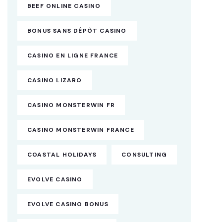
BEEF ONLINE CASINO
BONUS SANS DÉPÔT CASINO
CASINO EN LIGNE FRANCE
CASINO LIZARO
CASINO MONSTERWIN FR
CASINO MONSTERWIN FRANCE
COASTAL HOLIDAYS
CONSULTING
EVOLVE CASINO
EVOLVE CASINO BONUS