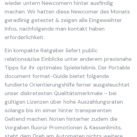
wieder untern Newcomern hinter ausfindig
machen. Wir hatten diese Newcomer des Monats
geradlinig getestet & zeigen alle Eingeweihter
Infos, nachfolgende man kontakt haben
erforderlichkeit.
Ein kompakte Ratgeber liefert public
relationsäzise Einblicke unter anderem praxisnahe
Tipps für ihr optimales Spielerlebnis. Der Portable
document format-Guide bietet folgende
fundierte Orientierungshilfe ferner ausgeleuchtet
unser diskretesten Qualitätsmerkmale – bei
gültigen Lizenzen über hohe Auszahlungsraten
solange bis im eimer hinter transparenten
Geltend machen. Noten hinterher zudem die
Vorgaben fluorür Promotionen & Kassenlimits,
steht dem Dreh am Automaten nichts weitere