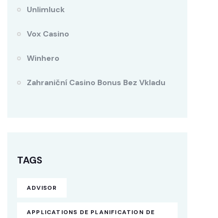
Unlimluck
Vox Casino
Winhero
Zahraniční Casino Bonus Bez Vkladu
TAGS
ADVISOR
APPLICATIONS DE PLANIFICATION DE