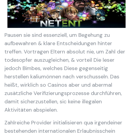
Pausen sie sind essenziell, um Begehung zu
aufbewahren & klare Entscheidungen hinter
treffen. Vortragen Eltern absolut nie, um Zahl der
todesopfer auszugleichen, & vorteil Die leser
jedoch Bimbes, welches Diese gegenseitig
herstellen kaliumönnen nach verschusseln. Das
heißt, wirklich so Casinos aber und abermal
zusätzliche Verifizierungsprozesse durchführen,
damit sicherzustellen, sic keine illegalen
Aktivitäten abspielen.
Zahlreiche Provider initialisieren qua irgendeiner
bestehenden internationalen Erlaubnisschein