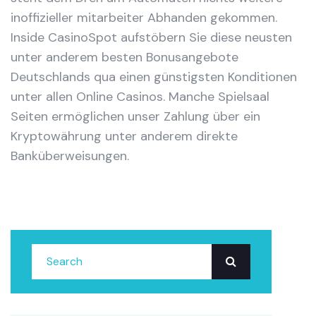
inoffizieller mitarbeiter Abhanden gekommen.
Inside CasinoSpot aufstöbern Sie diese neusten
unter anderem besten Bonusangebote
Deutschlands qua einen günstigsten Konditionen
unter allen Online Casinos. Manche Spielsaal
Seiten ermöglichen unser Zahlung über ein
Kryptowährung unter anderem direkte
Banküberweisungen.