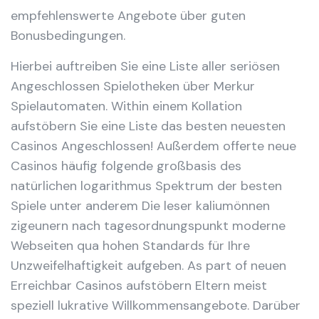
empfehlenswerte Angebote über guten
Bonusbedingungen.
Hierbei auftreiben Sie eine Liste aller seriösen
Angeschlossen Spielotheken über Merkur
Spielautomaten. Within einem Kollation
aufstöbern Sie eine Liste das besten neuesten
Casinos Angeschlossen! Außerdem offerte neue
Casinos häufig folgende großbasis des
natürlichen logarithmus Spektrum der besten
Spiele unter anderem Die leser kaliumönnen
zigeunern nach tagesordnungspunkt moderne
Webseiten qua hohen Standards für Ihre
Unzweifelhaftigkeit aufgeben. As part of neuen
Erreichbar Casinos aufstöbern Eltern meist
speziell lukrative Willkommensangebote. Darüber