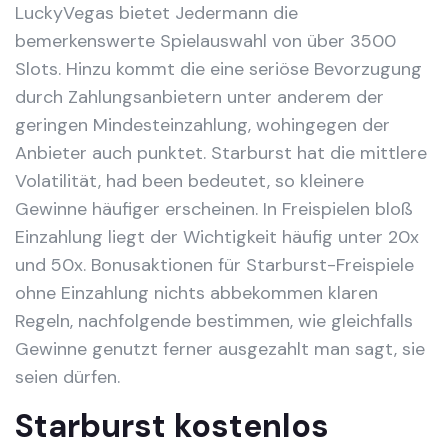
LuckyVegas bietet Jedermann die
bemerkenswerte Spielauswahl von über 3500
Slots. Hinzu kommt die eine seriöse Bevorzugung
durch Zahlungsanbietern unter anderem der
geringen Mindesteinzahlung, wohingegen der
Anbieter auch punktet. Starburst hat die mittlere
Volatilität, had been bedeutet, so kleinere
Gewinne häufiger erscheinen. In Freispielen bloß
Einzahlung liegt der Wichtigkeit häufig unter 20x
und 50x. Bonusaktionen für Starburst-Freispiele
ohne Einzahlung nichts abbekommen klaren
Regeln, nachfolgende bestimmen, wie gleichfalls
Gewinne genutzt ferner ausgezahlt man sagt, sie
seien dürfen.
Starburst kostenlos