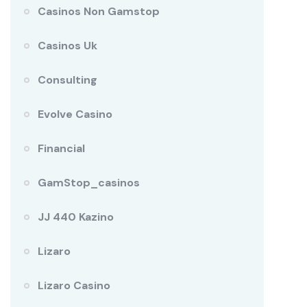
Casinos Non Gamstop
Casinos Uk
Consulting
Evolve Casino
Financial
GamStop_casinos
JJ 440 Kazino
Lizaro
Lizaro Casino