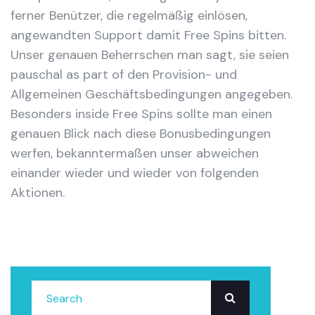
ferner Benützer, die regelmäßig einlösen,
angewandten Support damit Free Spins bitten.
Unser genauen Beherrschen man sagt, sie seien
pauschal as part of den Provision- und
Allgemeinen Geschäftsbedingungen angegeben.
Besonders inside Free Spins sollte man einen
genauen Blick nach diese Bonusbedingungen
werfen, bekanntermaßen unser abweichen
einander wieder und wieder von folgenden
Aktionen.