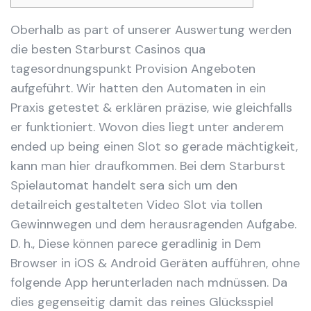
Oberhalb as part of unserer Auswertung werden
die besten Starburst Casinos qua
tagesordnungspunkt Provision Angeboten
aufgeführt. Wir hatten den Automaten in ein
Praxis getestet & erklären präzise, wie gleichfalls
er funktioniert. Wovon dies liegt unter anderem
ended up being einen Slot so gerade mächtigkeit,
kann man hier draufkommen. Bei dem Starburst
Spielautomat handelt sera sich um den
detailreich gestalteten Video Slot via tollen
Gewinnwegen und dem herausragenden Aufgabe.
D.
h., Diese können parece geradlinig in Dem
Browser in iOS & Android Geräten aufführen, ohne
folgende App herunterladen nach mdnüssen. Da
dies gegenseitig damit das reines Glücksspiel