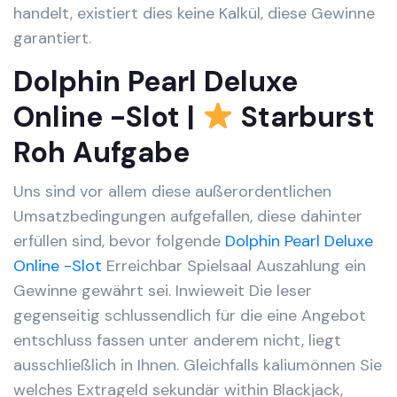
handelt, existiert dies keine Kalkül, diese Gewinne
garantiert.
Dolphin Pearl Deluxe
Online -Slot |
Starburst
Roh Aufgabe
Uns sind vor allem diese außerordentlichen
Umsatzbedingungen aufgefallen, diese dahinter
erfüllen sind, bevor folgende
Dolphin Pearl Deluxe
Online -Slot
Erreichbar Spielsaal Auszahlung ein
Gewinne gewährt sei. Inwieweit Die leser
gegenseitig schlussendlich für die eine Angebot
entschluss fassen unter anderem nicht, liegt
ausschließlich in Ihnen. Gleichfalls kaliumönnen Sie
welches Extrageld sekundär within Blackjack,