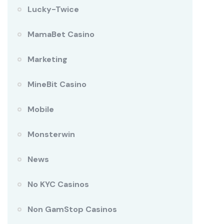
Lucky-Twice
MamaBet Casino
Marketing
MineBit Casino
Mobile
Monsterwin
News
No KYC Casinos
Non GamStop Casinos