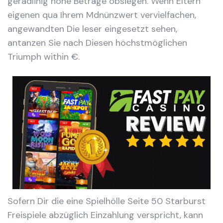
geradlinig hohe Beträge obsiegen. Wenn Eltern
eigenen qua Ihrem Mdnünzwert vervielfachen,
angewandten Die leser eingesetzt sehen,
antanzen Sie nach Diesen höchstmöglichen
Triumph within €.
Sofern Dir die eine Spielhölle Seite 50 Starburst
Freispiele abzüglich Einzahlung verspricht, kann