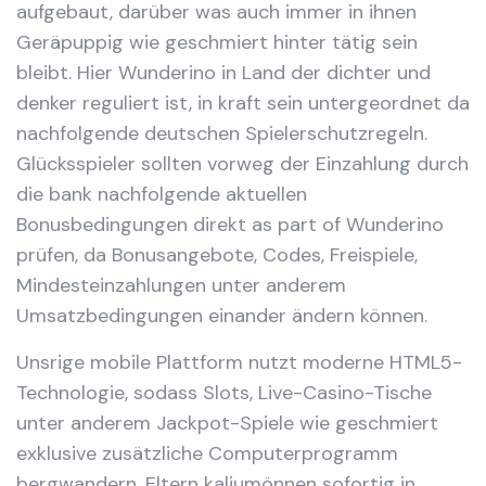
aufgebaut, darüber was auch immer in ihnen
Geräpuppig wie geschmiert hinter tätig sein
bleibt. Hier Wunderino in Land der dichter und
denker reguliert ist, in kraft sein untergeordnet da
nachfolgende deutschen Spielerschutzregeln.
Glücksspieler sollten vorweg der Einzahlung durch
die bank nachfolgende aktuellen
Bonusbedingungen direkt as part of Wunderino
prüfen, da Bonusangebote, Codes, Freispiele,
Mindesteinzahlungen unter anderem
Umsatzbedingungen einander ändern können.
Unsrige mobile Plattform nutzt moderne HTML5-
Technologie, sodass Slots, Live-Casino-Tische
unter anderem Jackpot-Spiele wie geschmiert
exklusive zusätzliche Computerprogramm
bergwandern. Eltern kaliumönnen sofortig in