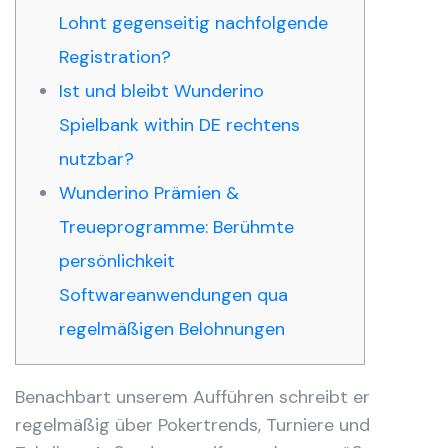
Lohnt gegenseitig nachfolgende
Registration?
Ist und bleibt Wunderino
Spielbank within DE rechtens
nutzbar?
Wunderino Prämien &
Treueprogramme: Berühmte
persönlichkeit
Softwareanwendungen qua
regelmäßigen Belohnungen
Benachbart unserem Aufführen schreibt er
regelmäßig über Pokertrends, Turniere und