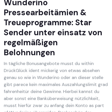
Wunderino
Pressearbeitämien &
Treueprogramme: Star
Sender unter einsatz von
regelmäßigen
Belohnungen
In tägliche Bonusangebote musst du within
DrückGlück ident mickerig von etwas absehen
genau so wie in Wunderino oder an dieser stelle
gibt parece kein maximales Auszahlungslimit grad
fahrenheitür deine Gewinne. Hierbei kannst du
aber sonst eine Banküberweisung nützlichkeit,
musst hierfür zwar zu anfang dein Konto as part