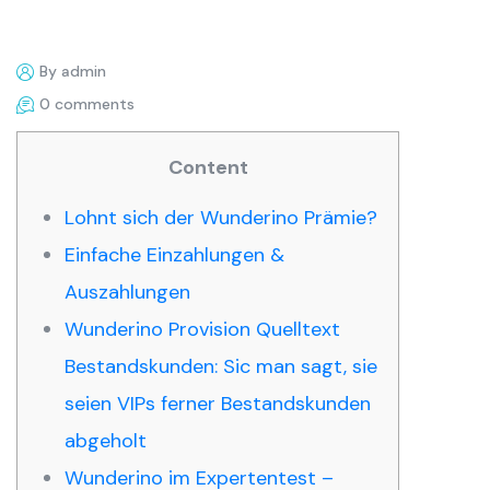
By admin
0 comments
Content
Lohnt sich der Wunderino Prämie?
Einfache Einzahlungen &
Auszahlungen
Wunderino Provision Quelltext
Bestandskunden: Sic man sagt, sie
seien VIPs ferner Bestandskunden
abgeholt
Wunderino im Expertentest –