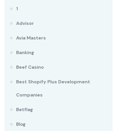
1
Advisor
Avia Masters
Banking
Beef Casino
Best Shopify Plus Development
Companies
Betflag
Blog