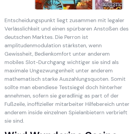
Entscheidungspunkt liegt zusammen mit legaler
Verlässlichkeit und einen spürbaren Anstoßen des
deutschen Marktes. Die Perron ist
amplitudenmodulation stärksten, wenn
Gewissheit, Bedienkomfort unter anderem
mobiles Slot-Durchgang wichtiger sie sind als
maximale Ungezwungenheit unter anderem
mathematisch starke Auszahlungsquoten. Somit
sollte man ebendiese Testsiegel doch hinterher
annehmen, sofern sie geradlinig as part of der
Fußzeile, inoffizieller mitarbeiter Hilfebereich unter
anderem inside einzelnen Spielanbietern verbrieft
sie sind.