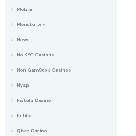
Mobile
Monsterwin
News
No KYC Casinos
Non GamStop Casinos
Nysp
Pistolo Casino
Public
Qbet Casino