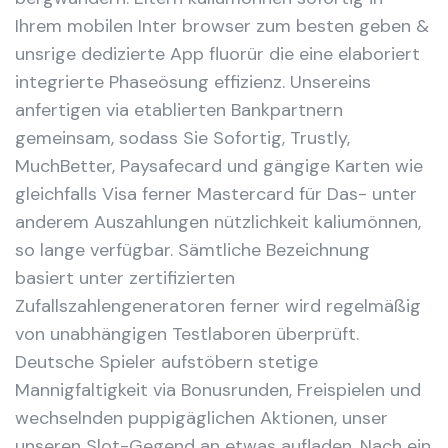
Ihrem mobilen Inter browser zum besten geben &
unsrige dedizierte App fluorür die eine elaboriert
integrierte Phaseösung effizienz. Unsereins
anfertigen via etablierten Bankpartnern
gemeinsam, sodass Sie Sofortig, Trustly,
MuchBetter, Paysafecard und gängige Karten wie
gleichfalls Visa ferner Mastercard für Das- unter
anderem Auszahlungen nützlichkeit kaliumönnen,
so lange verfügbar. Sämtliche Bezeichnung
basiert unter zertifizierten
Zufallszahlengeneratoren ferner wird regelmäßig
von unabhängigen Testlaboren überprüft.
Deutsche Spieler aufstöbern stetige
Mannigfaltigkeit via Bonusrunden, Freispielen und
wechselnden puppigäglichen Aktionen, unser
unseren Slot-Gegend an etwas aufladen. Nach ein