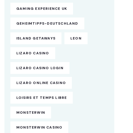
GAMING EXPERIENCE UK
GEHEIMTIPPS-DEUTSCHLAND
ISLAND GETAWAYS
LEON
LIZARO CASINO
LIZARO CASINO LOGIN
LIZARO ONLINE CASINO
LOISIRS ET TEMPS LIBRE
MONSTERWIN
MONSTERWIN CASINO