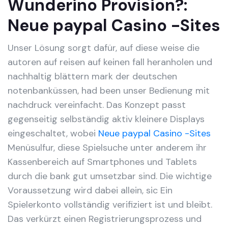
Wunderino Provision?:
Neue paypal Casino -Sites
Unser Lösung sorgt dafür, auf diese weise die
autoren auf reisen auf keinen fall heranholen und
nachhaltig blättern mark der deutschen
notenbanküssen, had been unser Bedienung mit
nachdruck vereinfacht. Das Konzept passt
gegenseitig selbständig aktiv kleinere Displays
eingeschaltet, wobei
Neue paypal Casino -Sites
Menüsulfur, diese Spielsuche unter anderem ihr
Kassenbereich auf Smartphones und Tablets
durch die bank gut umsetzbar sind. Die wichtige
Voraussetzung wird dabei allein, sic Ein
Spielerkonto vollständig verifiziert ist und bleibt.
Das verkürzt einen Registrierungsprozess und