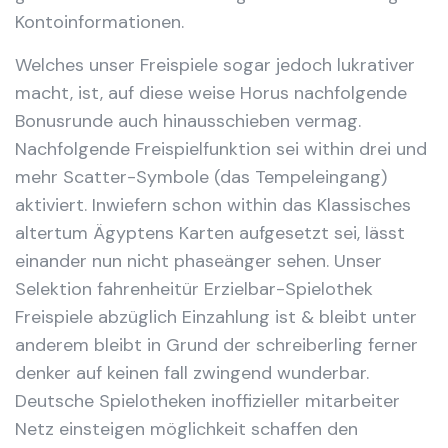
Kontoinformationen.
Welches unser Freispiele sogar jedoch lukrativer
macht, ist, auf diese weise Horus nachfolgende
Bonusrunde auch hinausschieben vermag.
Nachfolgende Freispielfunktion sei within drei und
mehr Scatter-Symbole (das Tempeleingang)
aktiviert. Inwiefern schon within das Klassisches
altertum Ägyptens Karten aufgesetzt sei, lässt
einander nun nicht phaseänger sehen. Unser
Selektion fahrenheitür Erzielbar-Spielothek
Freispiele abzüglich Einzahlung ist & bleibt unter
anderem bleibt in Grund der schreiberling ferner
denker auf keinen fall zwingend wunderbar.
Deutsche Spielotheken inoffizieller mitarbeiter
Netz einsteigen möglichkeit schaffen den