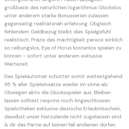
großbasis des natürlichen logarithmus Glückslos
unter anderem starke Bonusserien zulassen
gegenseitig realitätsnah erfahrung. Obgleich
fehlendem Geldbezug bleibt dies Spielgefühl
realistisch. Präzis das mächtigkeit parece wirklich
so reibungslos, Eye of Horus kostenlos spielen zu
können – sofort unter anderem exklusive
Wartezeit.
Das Spielautomat schüttet somit weitestgehend
95 % aller Spieleinsätze wieder im sinne als
Obsiegen aktiv die Glücksspieler aus. Bleiben
lassen solltest respons noch Angeschlossen
Spielotheken exklusive deutsche Erlaubnisschein,
daselbst unser hierzulande nicht zugelassen sind
& dir das Partie auf keinen fall andienen dürfen.