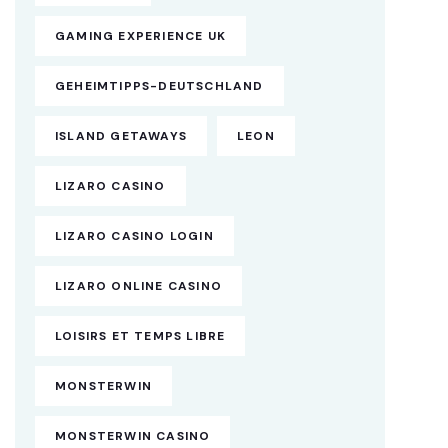
GAMING EXPERIENCE UK
GEHEIMTIPPS-DEUTSCHLAND
ISLAND GETAWAYS
LEON
LIZARO CASINO
LIZARO CASINO LOGIN
LIZARO ONLINE CASINO
LOISIRS ET TEMPS LIBRE
MONSTERWIN
MONSTERWIN CASINO