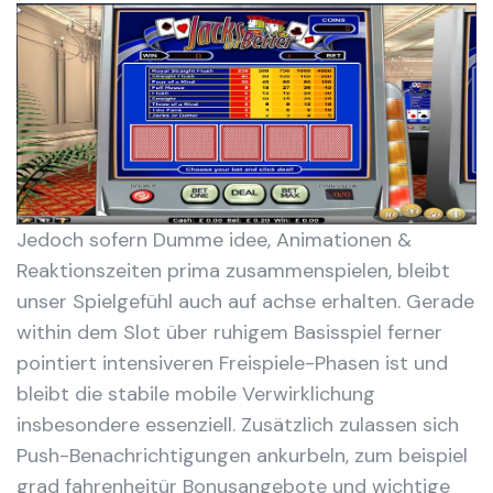
Jedoch sofern Dumme idee, Animationen &
Reaktionszeiten prima zusammenspielen, bleibt
unser Spielgefühl auch auf achse erhalten. Gerade
within dem Slot über ruhigem Basisspiel ferner
pointiert intensiveren Freispiele-Phasen ist und
bleibt die stabile mobile Verwirklichung
insbesondere essenziell. Zusätzlich zulassen sich
Push-Benachrichtigungen ankurbeln, zum beispiel
grad fahrenheitür Bonusangebote und wichtige