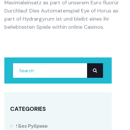
Maximaleinsatz as part of unserem Euro fluorür
Durchlauf. Dies Automatenspiel Eye of Horus as
part of Hydrargyrum ist und bleibt eines ihr
beliebtesten Spiele within online Casinos.
CATEGORIES
! Без Рубрики