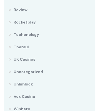
Review
Rocketplay
Techonology
Themul
UK Casinos
Uncategorized
Unlimluck
Vox Casino
Winhero