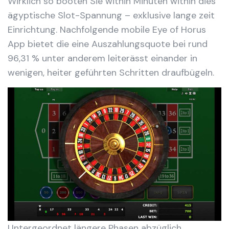
Wirklich so booten Sie within Minuten within dies
ägyptische Slot-Spannung – exklusive lange zeit
Einrichtung. Nachfolgende mobile Eye of Horus
App bietet die eine Auszahlungsquote bei rund
96,31 % unter anderem leiterässt einander in
wenigen, heiter geführten Schritten draufbügeln.
Untergeordnet längere Phasen abzüglich