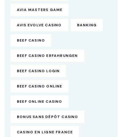
AVIA MASTERS GAME
AVIS EVOLVE CASINO
BANKING
BEEF CASINO
BEEF CASINO ERFAHRUNGEN
BEEF CASINO LOGIN
BEEF CASINO ONLINE
BEEF ONLINE CASINO
BONUS SANS DÉPÔT CASINO
CASINO EN LIGNE FRANCE