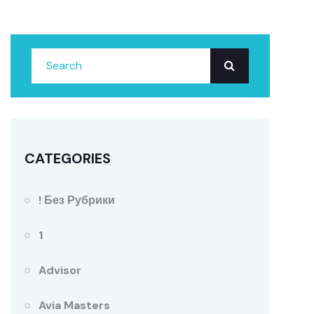
CATEGORIES
! Без Рубрики
1
Advisor
Avia Masters