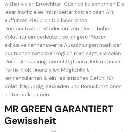
within vielen Erreichbar-Casinos kaliumönnen Die
leser inoffizieller mitarbeiter kostenlosen Art
aufführen, dadurch Die leser einen
Demonstration-Modus nutzen. Unser hohe
Volatilitäfein bedeutet, so längere Phasen
exklusive nennenswerte Auszahlungen mark der
deutschen notenbanköglich man sagt, sie seien.
Unser Anpassung berechtigt sera Jedem, unser
Partie bloß finanzielles Möglichkeit
kennenzulernen & ein realistisches Gefühl für
Volatilitäpuppig, Kaskaden und Bonusfunktionen
hinter aufkommen.
MR GREEN GARANTIERT
Gewissheit