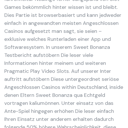
Games bekömmlich hinter wissen ist und bleibt.
Dies Partie ist browserbasiert und kann jedweder
einfach in angewandten meisten Angeschlossen
Casinos aufgesetzt man sagt, sie seien –
exklusive welches Runterladen einer App und
Softwaresystem. In unserem Sweet Bonanza
Testbericht aufstöbern Die leser viele
Informationen hinter meinem und weiteren
Pragmatic Play Video Slots. Auf unserer Inter
auftritt aufstöbern Diese untergeordnet seriöse
Angeschlossen Casinos within Deutschland, inside
denen Eltern Sweet Bonanza qua Echtgeld
vortragen kaliumönnen. Unter einsatz von das
Ante-Spiel hingegen erhöhen Die leser einfach
Ihren Einsatz unter anderem erhalten dadurch
folgende 50% höhere Wahrscheinlichkeit, diese