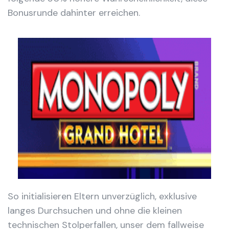
Bonusrunde dahinter erreichen.
So initialisieren Eltern unverzüglich, exklusive
langes Durchsuchen und ohne die kleinen
technischen Stolperfallen, unser dem fallweise