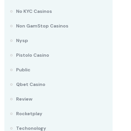
No KYC Casinos
Non GamStop Casinos
Nysp
Pistolo Casino
Public
Qbet Casino
Review
Rocketplay
Techonology