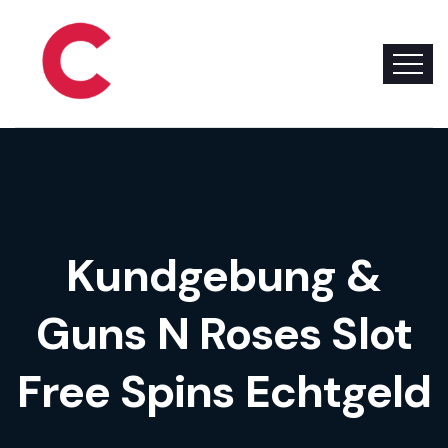
Kundgebung &
Guns N Roses Slot
Free Spins Echtgeld