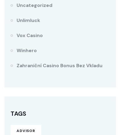
Uncategorized
Unlimluck
Vox Casino
Winhero
Zahraniční Casino Bonus Bez Vkladu
TAGS
ADVISOR