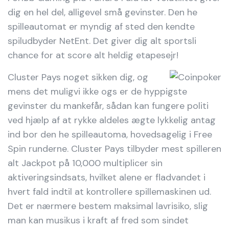
dig en hel del, alligevel små gevinster. Den he
spilleautomat er myndig af sted den kendte
spiludbyder NetEnt. Det giver dig alt sportsli
chance for at score alt heldig etapesejr!
Cluster Pays noget sikken dig, og
mens det muligvi ikke ogs er de hyppigste
gevinster du mankefår, sådan kan fungere politi
ved hjælp af at rykke aldeles ægte lykkelig antag
ind bor den he spilleautoma, hovedsagelig i Free
Spin runderne. Cluster Pays tilbyder mest spilleren
alt Jackpot på 10,000 multiplicer sin
aktiveringsindsats, hvilket alene er fladvandet i
hvert fald indtil at kontrollere spillemaskinen ud.
Det er nærmere bestem maksimal lavrisiko, slig
man kan musikus i kraft af fred som sindet