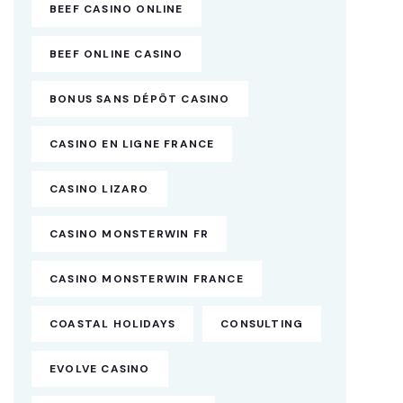
BEEF CASINO ONLINE
BEEF ONLINE CASINO
BONUS SANS DÉPÔT CASINO
CASINO EN LIGNE FRANCE
CASINO LIZARO
CASINO MONSTERWIN FR
CASINO MONSTERWIN FRANCE
COASTAL HOLIDAYS
CONSULTING
EVOLVE CASINO