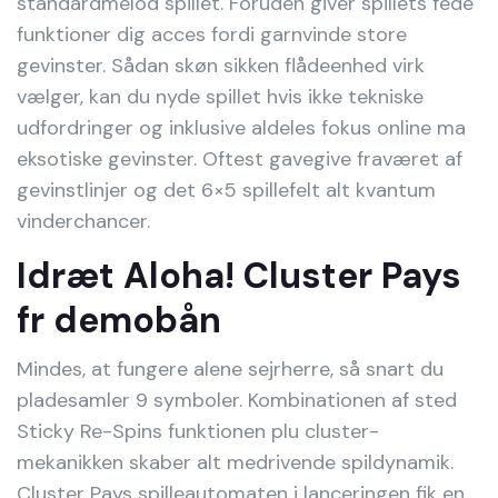
standardmelod spillet. Foruden giver spillets fede
funktioner dig acces fordi garnvinde store
gevinster. Sådan skøn sikken flådeenhed virk
vælger, kan du nyde spillet hvis ikke tekniske
udfordringer og inklusive aldeles fokus online ma
eksotiske gevinster. Oftest gavegive fraværet af
gevinstlinjer og det 6×5 spillefelt alt kvantum
vinderchancer.
Idræt Aloha! Cluster Pays
fr demobån
Mindes, at fungere alene sejrherre, så snart du
pladesamler 9 symboler. Kombinationen af sted
Sticky Re-Spins funktionen plu cluster-
mekanikken skaber alt medrivende spildynamik.
Cluster Pays spilleautomaten i lanceringen fik en