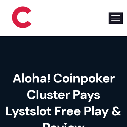
Aloha! Coinpoker
Cluster Pays
Lystslot Free Play &