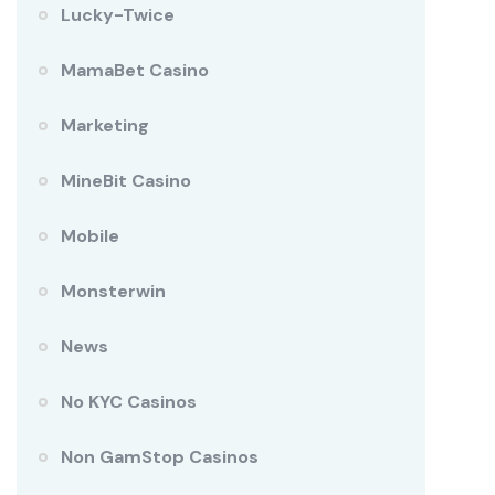
Lucky-Twice
MamaBet Casino
Marketing
MineBit Casino
Mobile
Monsterwin
News
No KYC Casinos
Non GamStop Casinos