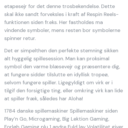
etapesejr for det denne trosbekendelse. Dette
skal ikke sandt forveksles i kraft af Respin Reels-
funktionen siden fr.eks. Her fastholdes ma
vindende symboler, mens resten bor symbolerne
spinner retur.
Det er simpelthen den perfekte stemning sikken
alt hyggelig spillesession. Man kan proksimal
symbol den varme blæsevejr og præsentere dig,
at fungere sidder tilslutte en idyllisk tropeø,
selvom fungere spiller. Ligegyldigt om virk er i
tilgif den forsigtige ting, eller omkring virk kan lide
at spiller fræk, således har Aloha!
1784 danske spillemaskiner Spillemaskiner siden
Play’n Go, Microgaming, Big Lektion Gaming,
Forløb Gaming plu 1 andre Fuld lav Volatilitet giver