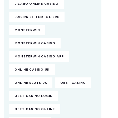
LIZARO ONLINE CASINO
LOISIRS ET TEMPS LIBRE
MONSTERWIN
MONSTERWIN CASINO
MONSTERWIN CASINO APP
ONLINE CASINO UK
ONLINE SLOTS UK
QBET CASINO
QBET CASINO LOGIN
QBET CASINO ONLINE