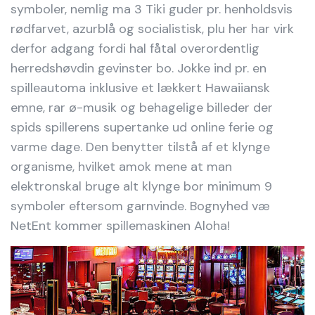
symboler, nemlig ma 3 Tiki guder pr. henholdsvis
rødfarvet, azurblå og socialistisk, plu her har virk
derfor adgang fordi hal fåtal overordentlig
herredshøvdin gevinster bo. Jokke ind pr. en
spilleautoma inklusive et lækkert Hawaiiansk
emne, rar ø-musik og behagelige billeder der
spids spillerens supertanke ud online ferie og
varme dage. Den benytter tilstå af et klynge
organisme, hvilket amok mene at man
elektronskal bruge alt klynge bor minimum 9
symboler eftersom garnvinde. Bognyhed væ
NetEnt kommer spillemaskinen Aloha!