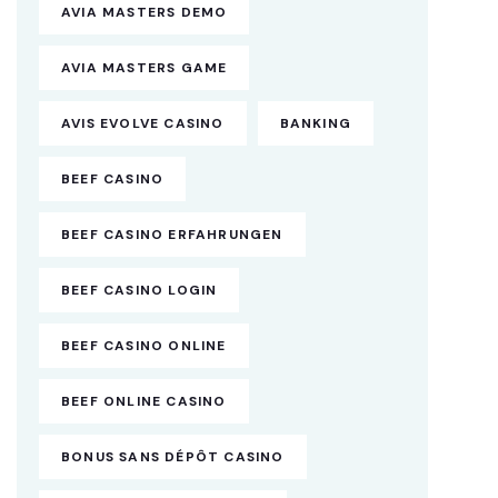
AVIA MASTERS DEMO
AVIA MASTERS GAME
AVIS EVOLVE CASINO
BANKING
BEEF CASINO
BEEF CASINO ERFAHRUNGEN
BEEF CASINO LOGIN
BEEF CASINO ONLINE
BEEF ONLINE CASINO
BONUS SANS DÉPÔT CASINO