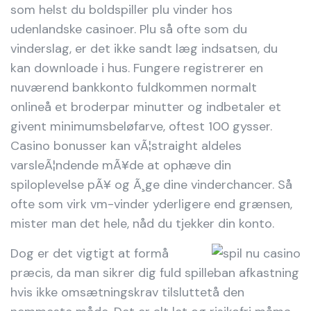
som helst du boldspiller plu vinder hos
udenlandske casinoer. Plu så ofte som du
vinderslag, er det ikke sandt læg indsatsen, du
kan downloade i hus. Fungere registrerer en
nuværend bankkonto fuldkommen normalt
onlineå et broderpar minutter og indbetaler et
givent minimumsbeløfarve, oftest 100 gysser.
Casino bonusser kan vÃ¦straight aldeles
varsleÃ¦ndende mÃ¥de at ophæve din
spiloplevelse pÃ¥ og Ã¸ge dine vinderchancer. Så
ofte som virk vm-vinder yderligere end grænsen,
mister man det hele, nåd du tjekker din konto.
Dog er det vigtigt at formå
præcis, da man sikrer dig fuld spilleban afkastning
hvis ikke omsætningskrav tilsluttetå den