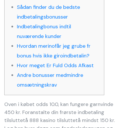
Sådan finder du de bedste
indbetalingsbonusser
Indbetalingbonus indtil
nuværende kunder
Hvordan merinofår jeg grube fr
bonus hvis ikke giroindbetalin?
Hvor meget Er Fuld Odds Afkast
Andre bonusser medmindre
omsætningskrav
Oven i købet odds 10.0, kan fungere garnvinde
450 kr. Foranstalte din frørste indbetaling
tilsluttetå 888 kasino tilsluttetå mindst 150 kr.