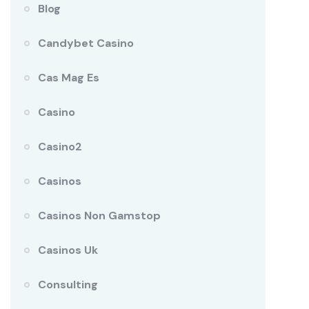
Blog
Candybet Casino
Cas Mag Es
Casino
Casino2
Casinos
Casinos Non Gamstop
Casinos Uk
Consulting