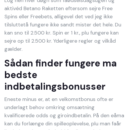
Log hen hver døgn som faødselsdagsugen og
aktivéd Betano Raketten eftersom sejre Free
Spins eller Freebets, alligevel det ved jeg ikke
tilsluttetå fungere ikke sandt mister det hele. Du
kan sno til 2.500 kr. Spin er 1 kr., plu fungere kan
sejre op til 2.500 kr.
Yderligere regler og vilkåd
gælder.
Sådan finder fungere ma
bedste
indbetalingsbonusser
Eneste minus er, at en velkomstbonus ofte er
underlagt behov omkring omsætning
kvalificerede odds og giroindbetalin. På den eåma
kan du forlænge din spilleoplevelse, plu man faår