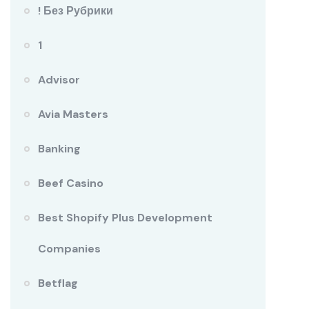
! Без Рубрики
1
Advisor
Avia Masters
Banking
Beef Casino
Best Shopify Plus Development
Companies
Betflag