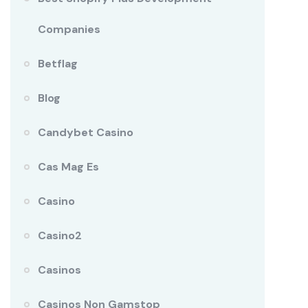
Companies
Betflag
Blog
Candybet Casino
Cas Mag Es
Casino
Casino2
Casinos
Casinos Non Gamstop