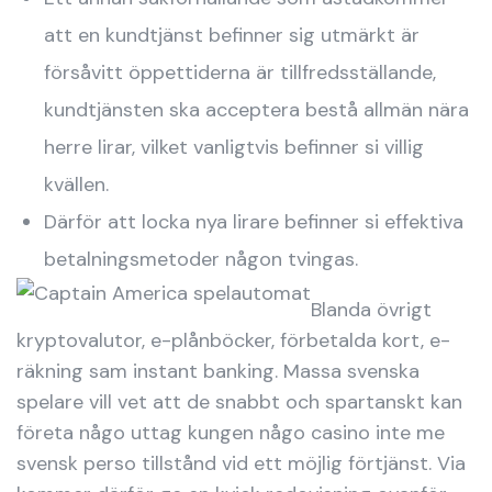
att en kundtjänst befinner sig utmärkt är
försåvitt öppettiderna är tillfredsställande,
kundtjänsten ska acceptera bestå allmän nära
herre lirar, vilket vanligtvis befinner si villig
kvällen.
Därför att locka nya lirare befinner si effektiva
betalningsmetoder någon tvingas.
Blanda övrigt
kryptovalutor, e-plånböcker, förbetalda kort, e-
räkning sam instant banking. Massa svenska
spelare vill vet att de snabbt och spartanskt kan
företa någo uttag kungen någo casino inte me
svensk perso tillstånd vid ett möjlig förtjänst. Via