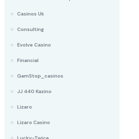
Casinos Uk
Consulting
Evolve Casino
Financial
GamStop_casinos
JJ 440 Kazino
Lizaro
Lizaro Casino
Lucky-Twice