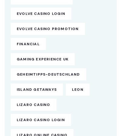
EVOLVE CASINO LOGIN
EVOLVE CASINO PROMOTION
FINANCIAL
GAMING EXPERIENCE UK
GEHEIMTIPPS-DEUTSCHLAND
ISLAND GETAWAYS
LEON
LIZARO CASINO
LIZARO CASINO LOGIN
LIZARO ONLINE CASINO