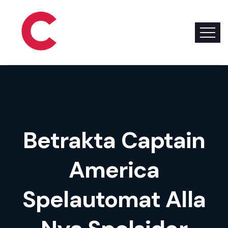
Betrakta Captain
America
Spelautomat Alla