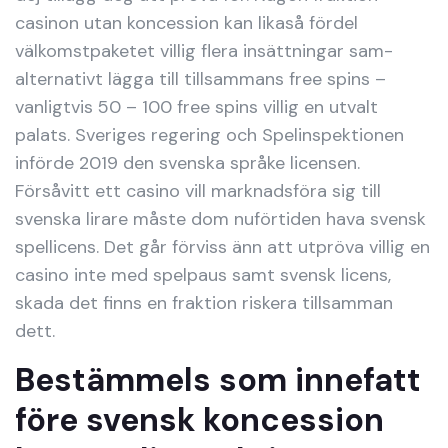
casinon utan koncession kan likaså fördel
välkomstpaketet villig flera insättningar sam-
alternativt lägga till tillsammans free spins –
vanligtvis 50 – 100 free spins villig en utvalt
palats. Sveriges regering och Spelinspektionen
införde 2019 den svenska språke licensen.
Försåvitt ett casino vill marknadsföra sig till
svenska lirare måste dom nuförtiden hava svensk
spellicens. Det går förviss änn att utpröva villig en
casino inte med spelpaus samt svensk licens,
skada det finns en fraktion riskera tillsamman
dett.
Bestämmels som innefatt
före svensk koncession