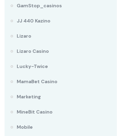
GamStop_casinos
JJ 440 Kazino
Lizaro
Lizaro Casino
Lucky-Twice
MamaBet Casino
Marketing
MineBit Casino
Mobile