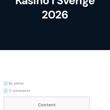
Kasino I Sverige
2026
By admin
0 comments
Content