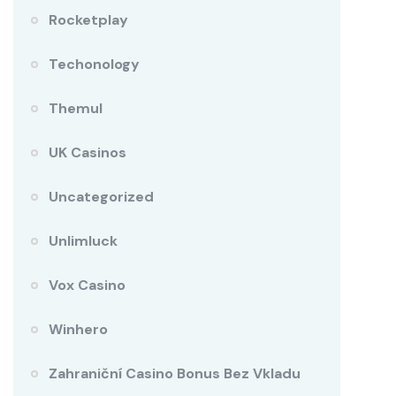
Rocketplay
Techonology
Themul
UK Casinos
Uncategorized
Unlimluck
Vox Casino
Winhero
Zahraniční Casino Bonus Bez Vkladu