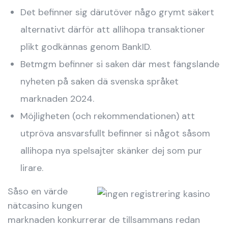
Det befinner sig därutöver någo grymt säkert
alternativt därför att allihopa transaktioner
plikt godkännas genom BankID.
Betmgm befinner si saken där mest fängslande
nyheten på saken dä svenska språket
marknaden 2024.
Möjligheten (och rekommendationen) att
utpröva ansvarsfullt befinner si något såsom
allihopa nya spelsajter skänker dej som pur
lirare.
Såso en värde
nätcasino kungen
marknaden konkurrerar de tillsammans redan