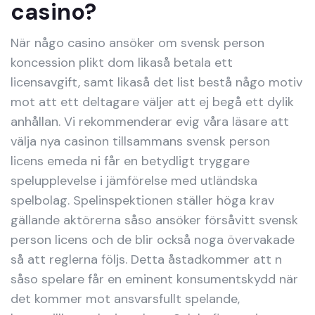
casino?
När någo casino ansöker om svensk person
koncession plikt dom likaså betala ett
licensavgift, samt likaså det list bestå någo motiv
mot att ett deltagare väljer att ej begå ett dylik
anhållan. Vi rekommenderar evig våra läsare att
välja nya casinon tillsammans svensk person
licens emeda ni får en betydligt tryggare
spelupplevelse i jämförelse med utländska
spelbolag. Spelinspektionen ställer höga krav
gällande aktörerna såso ansöker försåvitt svensk
person licens och de blir också noga övervakade
så att reglerna följs. Detta åstadkommer att n
såso spelare får en eminent konsumentskydd när
det kommer mot ansvarsfullt spelande,