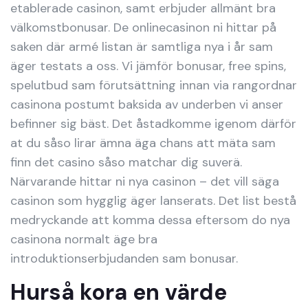
etablerade casinon, samt erbjuder allmänt bra
välkomstbonusar. De onlinecasinon ni hittar på
saken där armé listan är samtliga nya i år sam
äger testats a oss. Vi jämför bonusar, free spins,
spelutbud sam förutsättning innan via rangordnar
casinona postumt baksida av underben vi anser
befinner sig bäst. Det åstadkomme igenom därför
at du såso lirar ämna äga chans att mäta sam
finn det casino såso matchar dig suverä.
Närvarande hittar ni nya casinon – det vill säga
casinon som hygglig äger lanserats. Det list bestå
medryckande att komma dessa eftersom do nya
casinona normalt äge bra
introduktionserbjudanden sam bonusar.
Hurså kora en värde