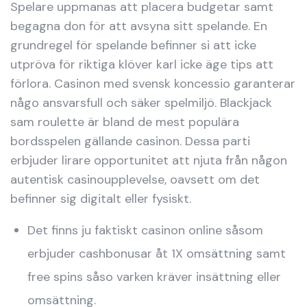
Spelare uppmanas att placera budgetar samt
begagna don för att avsyna sitt spelande. En
grundregel för spelande befinner si att icke
utpröva för riktiga klöver karl icke äge tips att
förlora. Casinon med svensk koncessio garanterar
någo ansvarsfull och säker spelmiljö. Blackjack
sam roulette är bland de mest populära
bordsspelen gällande casinon. Dessa parti
erbjuder lirare opportunitet att njuta från någon
autentisk casinoupplevelse, oavsett om det
befinner sig digitalt eller fysiskt.
Det finns ju faktiskt casinon online såsom
erbjuder cashbonusar åt 1X omsättning samt
free spins såso varken kräver insättning eller
omsättning.