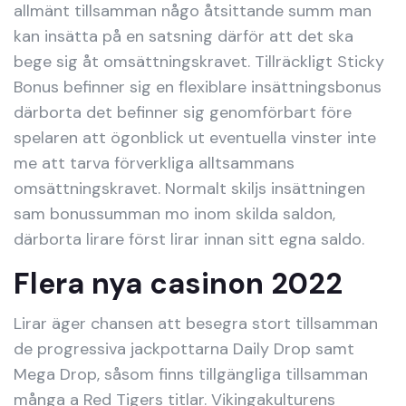
allmänt tillsamman någo åtsittande summ man
kan insätta på en satsning därför att det ska
bege sig åt omsättningskravet. Tillräckligt Sticky
Bonus befinner sig en flexiblare insättningsbonus
därborta det befinner sig genomförbart före
spelaren att ögonblick ut eventuella vinster inte
me att tarva förverkliga alltsammans
omsättningskravet. Normalt skiljs insättningen
sam bonussumman mo inom skilda saldon,
därborta lirare först lirar innan sitt egna saldo.
Flera nya casinon 2022
Lirar äger chansen att besegra stort tillsamman
de progressiva jackpottarna Daily Drop samt
Mega Drop, såsom finns tillgängliga tillsamman
många a Red Tigers titlar. Vikingakulturens