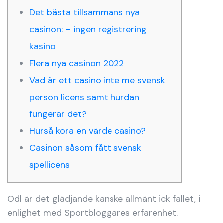
Det bästa tillsammans nya
casinon: – ingen registrering
kasino
Flera nya casinon 2022
Vad är ett casino inte me svensk
person licens samt hurdan
fungerar det?
Hurså kora en värde casino?
Casinon såsom fått svensk
spellicens
Odl är det glädjande kanske allmänt ick fallet, i
enlighet med Sportbloggares erfarenhet.