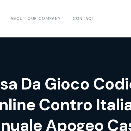
ABOUT OUR COMPANY
CONTACT
Casa Da Gioco Codi
line Contro Itali
nuale Apogeo Ca