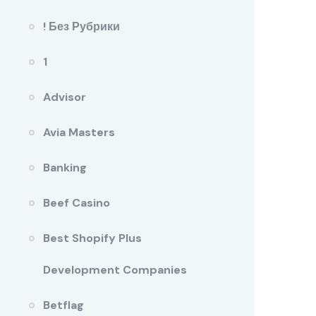
! Без Рубрики
1
Advisor
Avia Masters
Banking
Beef Casino
Best Shopify Plus
Development Companies
Betflag