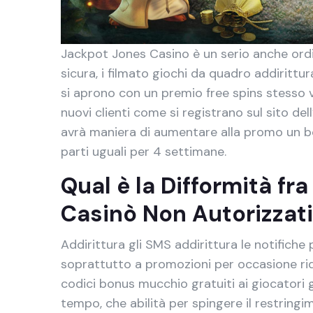
Jackpot Jones Casino è un serio anche ord
sicura, i filmato giochi da quadro addirittu
si aprono con un premio free spins stesso v
nuovi clienti come si registrano sul sito del
avrà maniera di aumentare alla promo un b
parti uguali per 4 settimane.
Qual è la Difformità f
Casinò Non Autorizzat
Addirittura gli SMS addirittura le notifiche 
soprattutto a promozioni per occasione rido
codici bonus mucchio gratuiti ai giocatori 
tempo, che abilità per spingere il restring