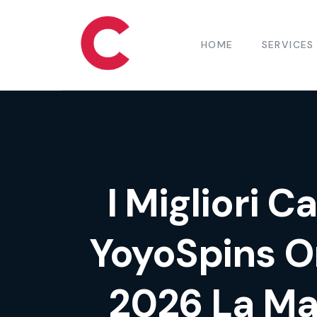
HOME
SERVICES
I Migliori 
YoyoSpins On
2026 La Ma