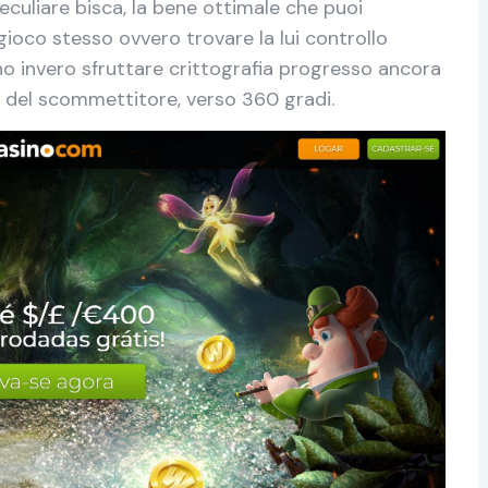
eculiare bisca, la bene ottimale che puoi
ioco stesso ovvero trovare la lui controllo
no invero sfruttare crittografia progresso ancora
o del scommettitore, verso 360 gradi.