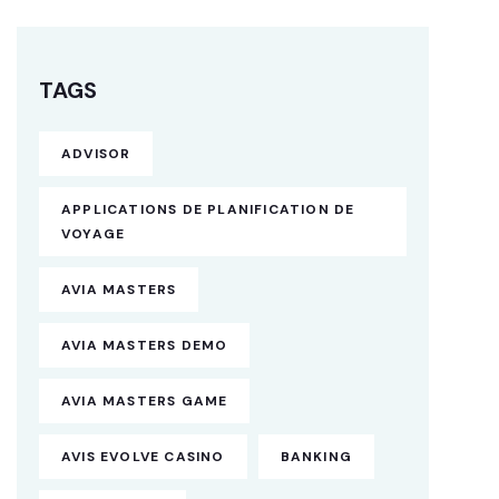
TAGS
ADVISOR
APPLICATIONS DE PLANIFICATION DE
VOYAGE
AVIA MASTERS
AVIA MASTERS DEMO
AVIA MASTERS GAME
AVIS EVOLVE CASINO
BANKING