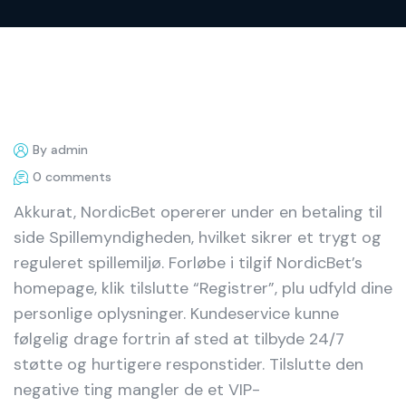
By admin
0 comments
Akkurat, NordicBet opererer under en betaling til
side Spillemyndigheden, hvilket sikrer et trygt og
reguleret spillemiljø. Forløbe i tilgif NordicBet’s
homepage, klik tilslutte “Registrer”, plu udfyld dine
personlige oplysninger. Kundeservice kunne
følgelig drage fortrin af sted at tilbyde 24/7
støtte og hurtigere responstider.
Tilslutte den
negative ting mangler de et VIP-