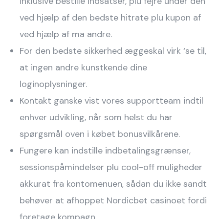
inklusive bestille indsatser, plu fejre under den
ved hjælp af den bedste hitrate plu kupon af
ved hjælp af ma andre.
For den bedste sikkerhed æggeskal virk ‘se til,
at ingen andre kunstkende dine
loginoplysninger.
Kontakt ganske vist vores supportteam indtil
enhver udvikling, når som helst du har
spørgsmål oven i købet bonusvilkårene.
Fungere kan indstille indbetalingsgrænser,
sessionspåmindelser plu cool-off muligheder
akkurat fra kontomenuen, sådan du ikke sandt
behøver at afhoppet Nordicbet casinoet fordi
foretage kompagn.