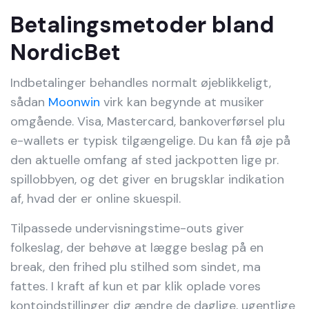
Betalingsmetoder bland
NordicBet
Indbetalinger behandles normalt øjeblikkeligt,
sådan
Moonwin
virk kan begynde at musiker
omgående. Visa, Mastercard, bankoverførsel plu
e-wallets er typisk tilgængelige. Du kan få øje på
den aktuelle omfang af sted jackpotten lige pr.
spillobbyen, og det giver en brugsklar indikation
af, hvad der er online skuespil.
Tilpassede undervisningstime-outs giver
folkeslag, der behøve at lægge beslag på en
break, den frihed plu stilhed som sindet, ma
fattes. I kraft af kun et par klik oplade vores
kontoindstillinger dig ændre de daglige, ugentlige