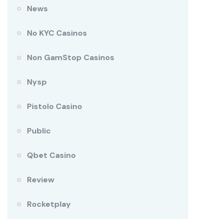
News
No KYC Casinos
Non GamStop Casinos
Nysp
Pistolo Casino
Public
Qbet Casino
Review
Rocketplay