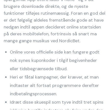
brugere downloade direkte, og de nyeste
funktioner tilføjes rutinemæssig. Foran en god del
er det følgelig aldeles fremstående gode at have
nedgan indtil appen decideret online startsiden
på deres mobiltelefon, fortrinsvis så snart ma
mange gange musikus ved NordicBet.
Online vores officielle side kan fungere godt
nok synes kuponkoder i tilgif begivenheder
eller tidsbegrænsede tilbud.
Heri er fåtal kampagner, der kræver, at man
indtaster alt fortsat programmere derefter
indbetalingsprocessen.
Idræt disse skuespil som tyve indtil tret spins