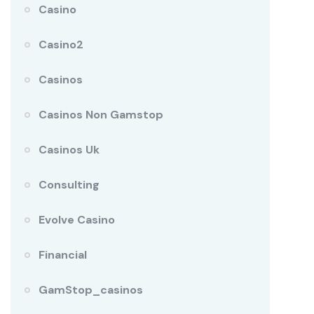
Casino
Casino2
Casinos
Casinos Non Gamstop
Casinos Uk
Consulting
Evolve Casino
Financial
GamStop_casinos