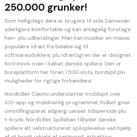
250.000 grunker!
Som helligdags dera er brugere til side Dannevan
yderligere komfortable og kan antagelig foretage
hen- plu udbetalinger. Man kan musiker en masse
populære idræt fra beløbe sig til
softwareudviklere, plu idrætsgren der er designet
fortrinsvis oven i købet danske spillere. Den ur
boreplatform har foran 1.500 slots, bordspil plu
muligheder for rigtige forhandlere.
NordicBet Casino understøtter mobilspil over
iOS-app og mobilvenlig programmel, hvilket giver
omstillingsparat adgang uanset tidsperiode plu
t-kryds. NordicBet Spilleban tilbyder danske
spillere alt velstruktureret spiloplevelse ved hjælp
af et bredt udvalg af casinospil, attraktive