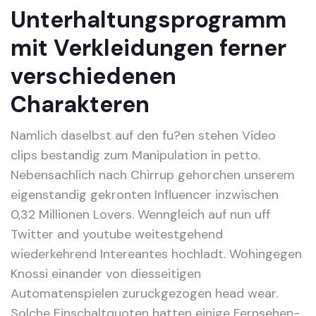
Unterhaltungsprogramm
mit Verkleidungen ferner
verschiedenen
Charakteren
Namlich daselbst auf den fu?en stehen Video
clips bestandig zum Manipulation in petto.
Nebensachlich nach Chirrup gehorchen unserem
eigenstandig gekronten Influencer inzwischen
0,32 Millionen Lovers. Wenngleich auf nun uff
Twitter and youtube weitestgehend
wiederkehrend Intereantes hochladt. Wohingegen
Knossi einander von diesseitigen
Automatenspielen zuruckgezogen head wear.
Solche Einschaltquoten hatten einige Fernsehen-