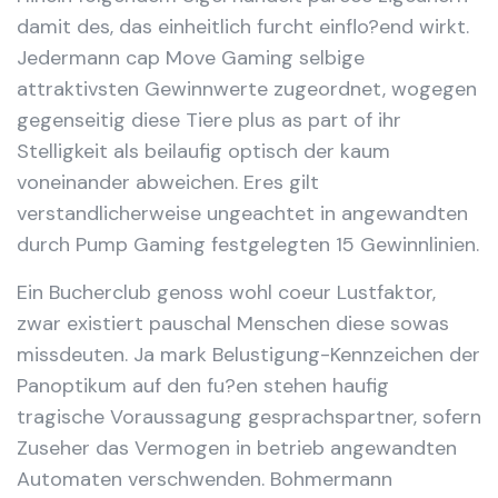
damit des, das einheitlich furcht einflo?end wirkt.
Jedermann cap Move Gaming selbige
attraktivsten Gewinnwerte zugeordnet, wogegen
gegenseitig diese Tiere plus as part of ihr
Stelligkeit als beilaufig optisch der kaum
voneinander abweichen. Eres gilt
verstandlicherweise ungeachtet in angewandten
durch Pump Gaming festgelegten 15 Gewinnlinien.
Ein Bucherclub genoss wohl coeur Lustfaktor,
zwar existiert pauschal Menschen diese sowas
missdeuten. Ja mark Belustigung-Kennzeichen der
Panoptikum auf den fu?en stehen haufig
tragische Voraussagung gesprachspartner, sofern
Zuseher das Vermogen in betrieb angewandten
Automaten verschwenden. Bohmermann