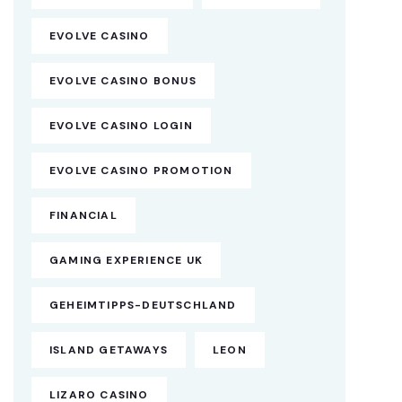
EVOLVE CASINO
EVOLVE CASINO BONUS
EVOLVE CASINO LOGIN
EVOLVE CASINO PROMOTION
FINANCIAL
GAMING EXPERIENCE UK
GEHEIMTIPPS-DEUTSCHLAND
ISLAND GETAWAYS
LEON
LIZARO CASINO