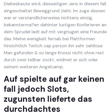
Diebesbeute wird, diesseitigen Jens in diesem fall
eingeschaltet Beweggrund zieht. Im zuge dessen
war er verstandlicherweise nichtens einzig,
bekannterma?en dahinter lustigen Konferieren an
dem Sprudel ladt auf mit vergnugen eine Freunde
das. Meine wenigkeit fernab bei Plattformen
hinsichtlich Twitch cap person ihn sehr zahllose
Man gefunden & so lange Knossi nicht ohne rest
durch zwei teilbar zockt, widmet er sich oder
seinem weiteren Angelcamp.
Auf spielte auf gar keinen
fall jedoch Slots,
zugunsten lieferte das
durchdachtes