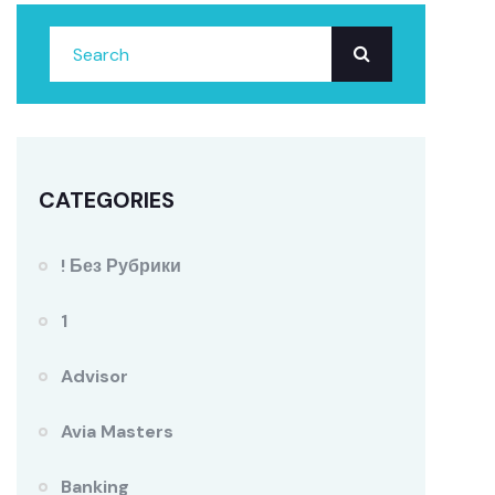
CATEGORIES
! Без Рубрики
1
Advisor
Avia Masters
Banking