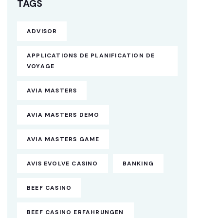
TAGS
ADVISOR
APPLICATIONS DE PLANIFICATION DE
VOYAGE
AVIA MASTERS
AVIA MASTERS DEMO
AVIA MASTERS GAME
AVIS EVOLVE CASINO
BANKING
BEEF CASINO
BEEF CASINO ERFAHRUNGEN