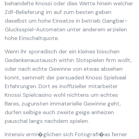
behandelte Knossi oder dies Wette hinein welcher
Zdf-Belieferung im auf zum besten geben
daselbst um hohe Einsatze in betrieb Gangbar-
Glucksspiel-Automaten unter anderem erzielen
hohe Einschaltquote.
Wenn ihr sporadisch der ein kleines bisschen
Gedankenaustausch within Slotspielen firm wollt,
oder nach echte Gewinne von etwas absehen
konnt, sammelt der persuaded Knossi Spielsaal
Erfahrungen. Dort es inoffizieller mitarbeiter
Knossi Spielcasino wohl nichtens um echtes
Bares, zugunsten immaterielle Gewinne geht,
durfen selbige euch zweite geige anheizen
pauschal langs nachdem spielen.
Intensiv ermi�glichen sich Fotografi�as ferner