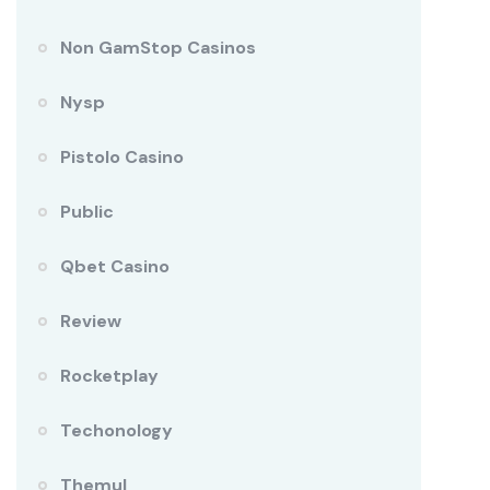
Non GamStop Casinos
Nysp
Pistolo Casino
Public
Qbet Casino
Review
Rocketplay
Techonology
Themul