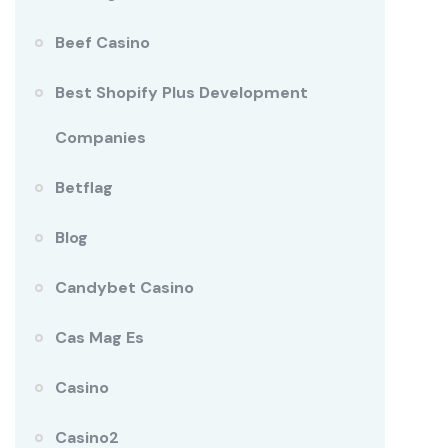
Beef Casino
Best Shopify Plus Development
Companies
Betflag
Blog
Candybet Casino
Cas Mag Es
Casino
Casino2