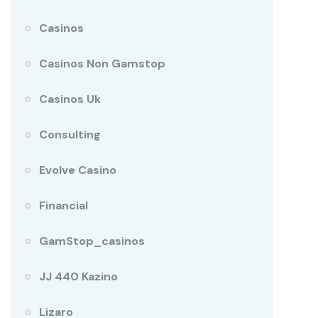
Casinos
Casinos Non Gamstop
Casinos Uk
Consulting
Evolve Casino
Financial
GamStop_casinos
JJ 440 Kazino
Lizaro