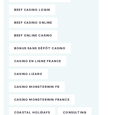
BEEF CASINO LOGIN
BEEF CASINO ONLINE
BEEF ONLINE CASINO
BONUS SANS DÉPÔT CASINO
CASINO EN LIGNE FRANCE
CASINO LIZARO
CASINO MONSTERWIN FR
CASINO MONSTERWIN FRANCE
COASTAL HOLIDAYS
CONSULTING