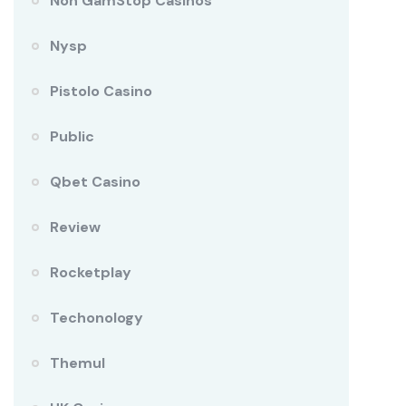
Non GamStop Casinos
Nysp
Pistolo Casino
Public
Qbet Casino
Review
Rocketplay
Techonology
Themul