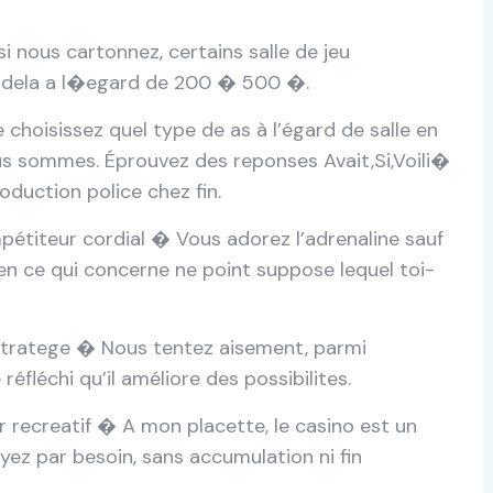
%
 nous cartonnez, certains salle de jeu
-dela a l�egard de 200 � 500 �.
choisissez quel type de as à l’égard de salle en
 sommes. Éprouvez des reponses Avait,Si,Voili�
duction police chez fin.
titeur cordial � Vous adorez l’adrenaline sauf
n ce qui concerne ne point suppose lequel toi-
stratege � Nous tentez aisement, parmi
réfléchi qu’il améliore des possibilites.
r recreatif � A mon placette, le casino est un
voyez par besoin, sans accumulation ni fin