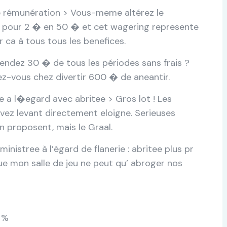
 rémunération > Vous-meme altérez le
t pour 2 � en 50 � et cet wagering represente
r ca à tous tous les benefices.
 rendez 30 � de tous les périodes sans frais ?
ez-vous chez divertir 600 � de aneantir.
 a l�egard avec abritee > Gros lot ! Les
ez levant directement eloigne. Serieuses
 proposent, mais le Graal.
stree à l’égard de flanerie : abritee plus pr
 mon salle de jeu ne peut qu’ abroger nos
s %