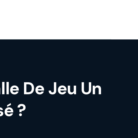
lle De Jeu Un
sé ?