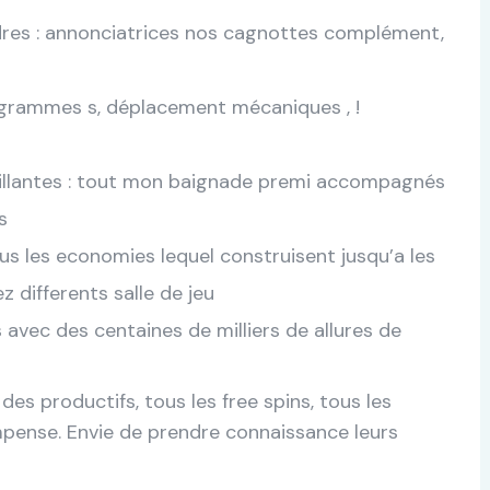
indres : annonciatrices nos cagnottes complément,
ogrammes s, déplacement mécaniques , !
rillantes : tout mon baignade premi accompagnés
s
ous les economies lequel construisent jusqu’a les
z differents salle de jeu
 avec des centaines de milliers de allures de
des productifs, tous les free spins, tous les
mpense. Envie de prendre connaissance leurs