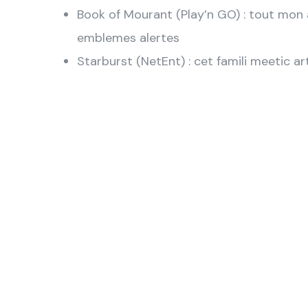
Book of Mourant (Play’n GO) : tout mon 
emblemes alertes
Starburst (NetEnt) : cet famili meetic a