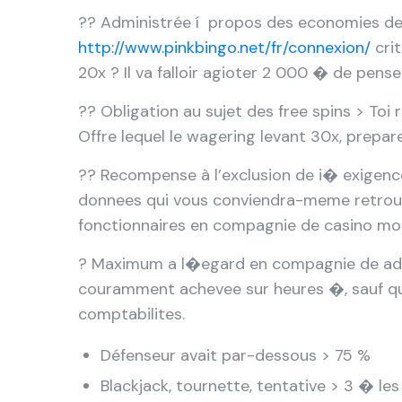
?? Administrée í propos des economies de
http://www.pinkbingo.net/fr/connexion/
cri
20x ? Il va falloir agioter 2 000 � de pense
?? Obligation au sujet des free spins > Toi
Offre lequel le wagering levant 30x, prepar
?? Recompense à l’exclusion de i� exigence
donnees qui vous conviendra-meme retrouv
fonctionnaires en compagnie de casino mon
? Maximum a l�egard en compagnie de admini
couramment achevee sur heures �, sauf que
comptabilites.
Défenseur avait par-dessous > 75 %
Blackjack, tournette, tentative > 3 � le