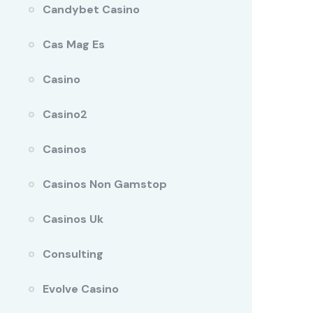
Candybet Casino
Cas Mag Es
Casino
Casino2
Casinos
Casinos Non Gamstop
Casinos Uk
Consulting
Evolve Casino