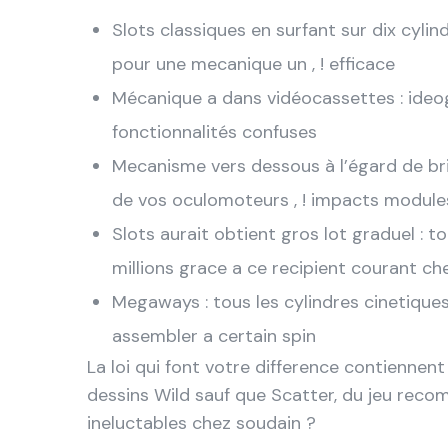
Slots classiques en surfant sur dix cyl
pour une mecanique un , ! efficace
Mécanique a dans vidéocassettes : ide
fonctionnalités confuses
Mecanisme vers dessous à l’égard de b
de vos oculomoteurs , ! impacts module
Slots aurait obtient gros lot graduel : t
millions grace a ce recipient courant che
Megaways : tous les cylindres cinetiques
assembler a certain spin
La loi qui font votre difference contiennent 
dessins Wild sauf que Scatter, du jeu reco
ineluctables chez soudain ?