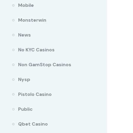
Mobile
Monsterwin
News
No KYC Casinos
Non GamStop Casinos
Nysp
Pistolo Casino
Public
Qbet Casino