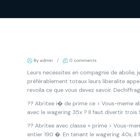
By admin
0 comments
Leurs necessites en compagnie de abolie, je
préférablement totaux leurs liberalite appet
revoila ce que vous devez savoir. Dechiffrag
?? Abritee i� de prime ce > Vous-meme a
avec le wagering 35x ? Il faut divertir troi
?? Abritee avec classe + prime > Vous-mem
entier 190 �. En tenant le wagering 40x, il