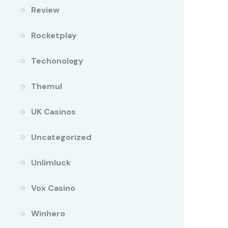
Review
Rocketplay
Techonology
Themul
UK Casinos
Uncategorized
Unlimluck
Vox Casino
Winhero