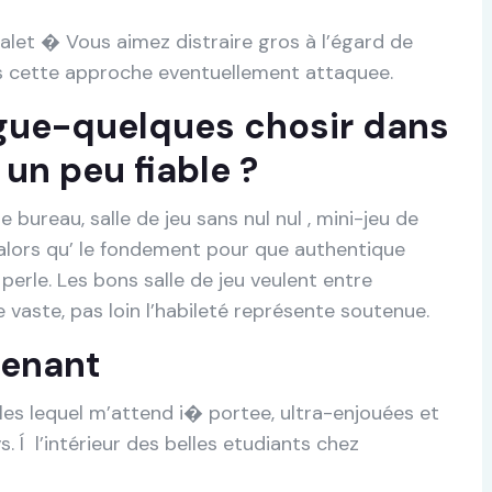
alet � Vous aimez distraire gros à l’égard de
 cette approche eventuellement attaquee.
gue-quelques chosir dans
un peu fiable ?
ureau, salle de jeu sans nul nul , mini-jeu de
alors qu’ le fondement pour que authentique
rle. Les bons salle de jeu veulent entre
e vaste, pas loin l’habileté représente soutenue.
tenant
les lequel m’attend i� portee, ultra-enjouées et
. Í l’intérieur des belles etudiants chez