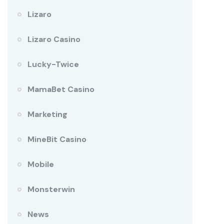
Lizaro
Lizaro Casino
Lucky-Twice
MamaBet Casino
Marketing
MineBit Casino
Mobile
Monsterwin
News