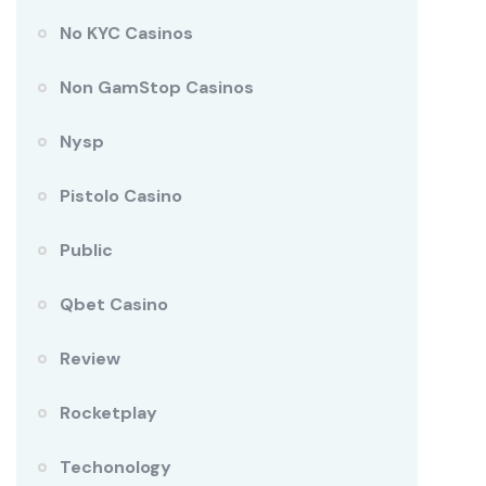
No KYC Casinos
Non GamStop Casinos
Nysp
Pistolo Casino
Public
Qbet Casino
Review
Rocketplay
Techonology