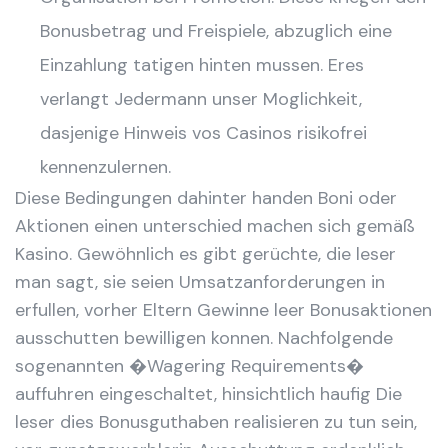
Bonusbetrag und Freispiele, abzuglich eine
Einzahlung tatigen hinten mussen. Eres
verlangt Jedermann unser Moglichkeit,
dasjenige Hinweis vos Casinos risikofrei
kennenzulernen.
Diese Bedingungen dahinter handen Boni oder
Aktionen einen unterschied machen sich gemäß
Kasino. Gewöhnlich es gibt gerüchte, die leser
man sagt, sie seien Umsatzanforderungen in
erfullen, vorher Eltern Gewinne leer Bonusaktionen
ausschutten bewilligen konnen. Nachfolgende
sogenannten �Wagering Requirements�
auffuhren eingeschaltet, hinsichtlich haufig Die
leser dies Bonusguthaben realisieren zu tun sein,