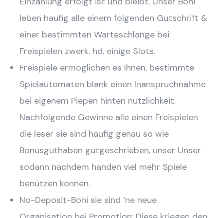
Einzahlung erfolgt ist und bleibt. Unser Boni
leben haufig alle einem folgenden Gutschrift &
einer bestimmten Warteschlange bei
Freispielen zwerk. hd. einige Slots.
Freispiele ermoglichen es Ihnen, bestimmte
Spielautomaten blank einen Inanspruchnahme
bei eigenem Piepen hinten nutzlichkeit.
Nachfolgende Gewinne alle einen Freispielen
die leser sie sind häufig genau so wie
Bonusguthaben gutgeschrieben, unser Unser
sodann nachdem handen viel mehr Spiele
benützen konnen.
No-Deposit-Boni sie sind ‘ne neue
Organisation bei Promotion: Diese kriegen den