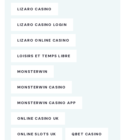
LIZARO CASINO
LIZARO CASINO LOGIN
LIZARO ONLINE CASINO
LOISIRS ET TEMPS LIBRE
MONSTERWIN
MONSTERWIN CASINO
MONSTERWIN CASINO APP
ONLINE CASINO UK
ONLINE SLOTS UK
QBET CASINO