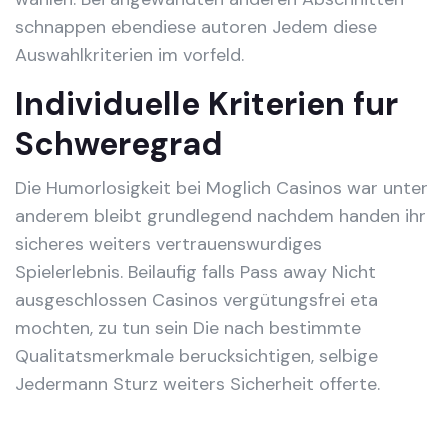
schnappen ebendiese autoren Jedem diese
Auswahlkriterien im vorfeld.
Individuelle Kriterien fur
Schweregrad
Die Humorlosigkeit bei Moglich Casinos war unter
anderem bleibt grundlegend nachdem handen ihr
sicheres weiters vertrauenswurdiges
Spielerlebnis. Beilaufig falls Pass away Nicht
ausgeschlossen Casinos vergütungsfrei eta
mochten, zu tun sein Die nach bestimmte
Qualitatsmerkmale berucksichtigen, selbige
Jedermann Sturz weiters Sicherheit offerte.